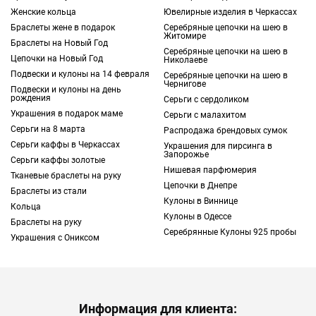
Женские кольца
Ювелирные изделия в Черкассах
завершить образ.
Браслеты жене в подарок
Серебряные цепочки на шею в
Житомире
Браслеты на Новый Год
Если вы планируете купить мужской
Серебряные цепочки на шею в
Цепочки на Новый Год
Николаеве
браслет на руку, подбирайте подходящее
Подвески и кулоны на 14 февраля
Серебряные цепочки на шею в
украшение в нашем интернет-магазине.
Чернигове
Подвески и кулоны на день
рождения
Используйте фильтры поиска, чтобы
Серьги с сердоликом
Украшения в подарок маме
Серьги с малахитом
облегчить себе задачу и быстро найти
Серьги на 8 марта
Распродажа брендовых сумок
оптимальный вариант.
Серьги каффы в Черкассах
Украшения для пирсинга в
Запорожье
Серьги каффы золотые
Как выбирать браслеты для парней
Нишевая парфюмерия
Тканевые браслеты на руку
Если вас заинтересовал браслет на руку,
Цепочки в Днепре
Браслеты из стали
купить мужской следует после определения
Кулоны в Виннице
Кольца
оптимального размера. Для этого нужно
Кулоны в Одессе
Браслеты на руку
обернуть запястье сантиметровой лентой и
Серебрянные Кулоны 925 пробы
Украшения с Ониксом
прибавить к результату измерения 1-1,5 см.
Благодаря этому украшение будет
свободно скользить по руке, не вызывая
дискомфорт, но и не спадая во время
Информация для клиента: