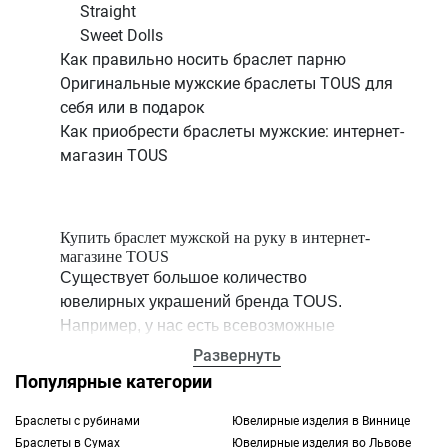
Straight
Sweet Dolls
Как правильно носить браслет парню
Оригинальные мужские браслеты TOUS для
себя или в подарок
Как приобрести браслеты мужские: интернет-
магазин TOUS
Купить браслет мужской на руку в интернет-
магазине TOUS
Существует большое количество
ювелирных украшений бренда TOUS.
Например, у нас есть всевозможные
мужские браслеты, предназначенные для
Развернуть
ношения на запястье. Это стильные и
Популярные категории
изящные аксессуары, с помощью которых
вы сможете легко подчеркнуть свою
Браслеты с рубинами
Ювелирные изделия в Виннице
Браслеты в Сумах
Ювелирные изделия во Львове
индивидуальность, а также дополнить или