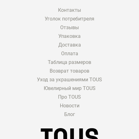
жестикуляции или при расслаблении кисти.
Контакты
Планируя приобрести браслет на руку
Уголок потребитреля
мужчине, вы сможете подобрать такое
Отзывы
украшение, которое будет хорошо
Упаковка
смотреться со многими другими правильно
Доставка
выбранными
ювелирными изделиями
и
аксессуарами. Например, в нашем
Оплата
каталоге вы найдете браслеты из:
Таблица размеров
золота;
Возврат товаров
серебра;
Уход за украшениями TOUS
кожи;
Ювелирный мир TOUS
стали;
Про TOUS
текстиля.
Заметим, что некоторые мужские браслеты
Новости
на руку могут быть инкрустированы
Блог
красивыми камнями или иметь покрытие
типа Vermeil (включая розовый Vermeil) с
покрытием из 18 каратного золота.