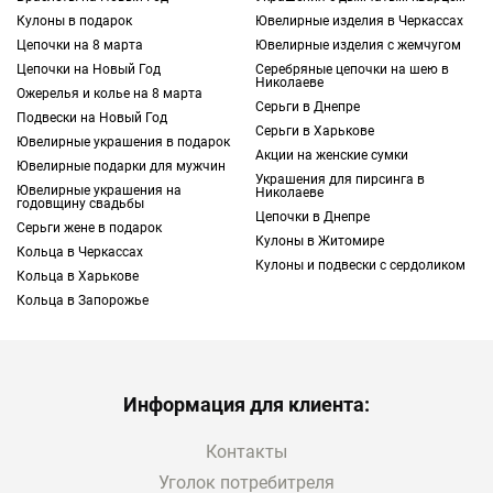
Выбирайте в интернет-магазине TOUS
Кулоны в подарок
Ювелирные изделия в Черкассах
приглянувшийся вам товар, используя
Цепочки на 8 марта
Ювелирные изделия с жемчугом
фильтры поиска и сортировку. Оформив
Цепочки на Новый Год
Серебряные цепочки на шею в
Николаеве
заказ онлайн, вы сможете рюкзак купить в
Ожерелья и колье на 8 марта
Серьги в Днепре
Киеве и других городах Украины.
Подвески на Новый Год
Серьги в Харькове
Ювелирные украшения в подарок
Акции на женские сумки
Ювелирные подарки для мужчин
Какой купить рюкзак в Украине: коллекции
Украшения для пирсинга в
TOUS — это всемирно известная
Ювелирные украшения на
Николаеве
годовщину свадьбы
компания, специализирующаяся на
Цепочки в Днепре
Серьги жене в подарок
Кулоны в Житомире
брендовых украшениях,
ювелирных
Кольца в Черкассах
Кулоны и подвески с сердоликом
изделиях
и аксессуарах. Если вы ищете
Кольца в Харькове
стильные фирменные рюкзаки, изучите
Кольца в Запорожье
наш ассортимент. Вы легко найдете
вариант, который лучше всего подойдет
конкретно вам. Давайте рассмотрим
варианты представленных коллекций
Информация для клиента:
подробнее.
Контакты
TOUS Balloon Soft
Уголок потребитреля