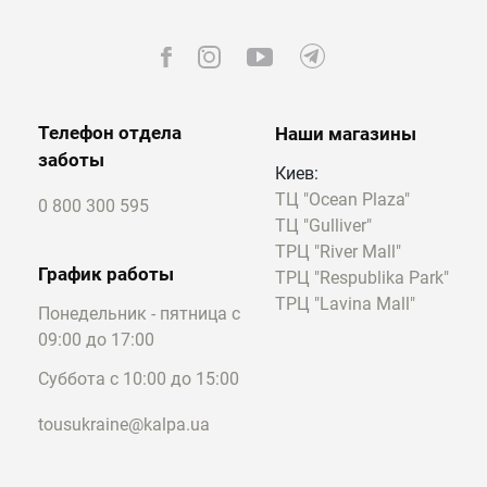
использовании. Он имеет не только
уникальный дизайн, в нем также
предусмотрены фиксированные ручки
сверху и регулируемые плечевые лямки.
Телефон отдела
Наши магазины
TOUS Kaos Dream
заботы
Киев:
Через наш онлайн-магазин рюкзаки
ТЦ "Ocean Plaza"
0 800 300 595
заказать можно, подобрав универсальную
ТЦ "Gulliver"
модель. Аксессуары этого типа подойдут
ТРЦ "River Mall"
практически под любой образ и погоду.
График работы
ТРЦ "Respublika Park"
Отличным примером является коллекция
ТРЦ "Lavina Mall"
Понедельник - пятница с
TOUS Kaos Dream.
09:00 до 17:00
Это изделия из мягкого полиуретана,
Суббота с 10:00 до 15:00
обладающие стильной отделкой под кожу.
Они прекрасно выглядят, а носить их
tousukraine@kalpa.ua
можно за удобную короткую ручку или
регулируемые лямки. Основное отделение