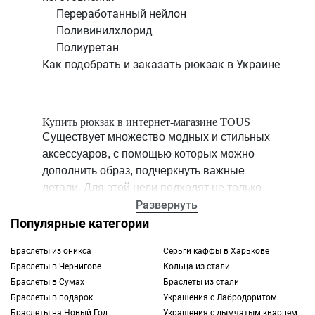
Переработанный нейлон
Поливинилхлорид
Полиуретан
Как подобрать и заказать рюкзак в Украине
Купить рюкзак в интернет-магазине TOUS
Существует множество модных и стильных
аксессуаров, с помощью которых можно
дополнить образ, подчеркнуть важные
детали. Для этой цели подходят не только
шарфы, но и классические
Развернуть
сумки
. Однако
рюкзаки купить тоже можно, ведь помимо
Популярные категории
привлекательного внешнего вида, они
Браслеты из оникса
Серьги каффы в Харькове
отлично выполняют свою главную функцию
Браслеты в Чернигове
Кольца из стали
— переноска различных вещей, например,
Браслеты в Сумах
Браслеты из стали
ноутбука.
Браслеты в подарок
Украшения с Лабродоритом
Браслеты на Новый Год
Украшения с дымчатым кварцем