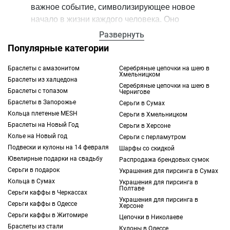
важное событие, символизирующее новое
начало в жизни каждого человека. Оно
ассоциируется с окончанием прошлых
Развернуть
задач и желанием достичь новых высот в
Популярные категории
наступающем году. Такой важный момент
хочется запечатлеть в памяти, и сделать это
Браслеты с амазонитом
Серебряные цепочки на шею в
Хмельницком
Браслеты из халцедона
можно, подарив изысканный кулон TOUS.
Серебряные цепочки на шею в
Браслеты с топазом
Чернигове
Браслеты в Запорожье
Серьги в Сумах
Такие украшения представлены как
Кольца плетеные MESH
Серьги в Хмельницком
женскими, так и мужскими моделями. Они
Браслеты на Новый Год
Серьги в Херсоне
могут изготавливаться из разных
Колье на Новый год
Серьги с перламутром
материалов, отличаться по форме, размеру
Подвески и кулоны на 14 февраля
Шарфы со скидкой
и дизайну. Это позволяет вам с легкостью
Ювелирные подарки на свадьбу
Распродажа брендовых сумок
подобрать и
кулон
на Новый год,
Серьги в подарок
Украшения для пирсинга в Сумах
относящийся к определенной коллекции
Кольца в Сумах
Украшения для пирсинга в
Полтаве
TOUS.
Серьги каффы в Черкассах
Украшения для пирсинга в
Серьги каффы в Одессе
Херсоне
Подвеска на Новый год: материалы
Серьги каффы в Житомире
Цепочки в Николаеве
изготовления
Браслеты из стали
Кулоны в Одессе