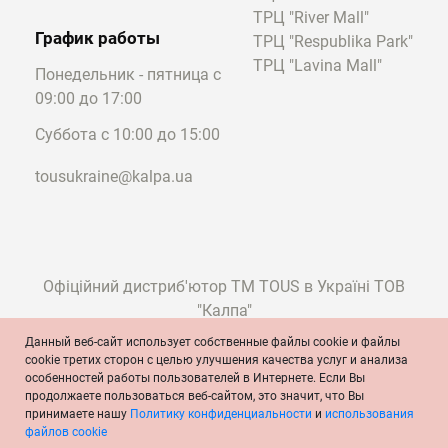
элегантности любому образу.
ТРЦ "River Mall"
График работы
ТРЦ "Respublika Park"
Какой выбрать кулон на Новый год: примеры
ТРЦ "Lavina Mall"
Существует множество ювелирных
Понедельник - пятница с
изделий, которые могут стать отличным
09:00 до 17:00
подарком для близкого человека. Давайте
Суббота с 10:00 до 15:00
детальнее рассмотрим такие подвески:
Новый год — это важное событие,
tousukraine@kalpa.ua
воспоминания о котором могут оставаться
на долгие годы. Учитывая этот факт,
следует выбирать наиболее изящные и
привлекательные модели, например, из
Офіційний дистриб'ютор ТМ TOUS в Україні ТОВ
следующих коллекций.
"Калпа"
TOUS Aelita
Данный веб-сайт использует собственные файлы cookie и файлы
cookie третих сторон с целью улучшения качества услуг и анализа
Здесь представлены стильные кулоны-
особенностей работы пользователей в Интернете. Если Вы
© TOUS, ювелиры с 1920 года
продолжаете пользоваться веб-сайтом, это значит, что Вы
медальоны, преимущественно
Условия и положения
Политика конфиденциальности
принимаете нашу
Политику конфиденциальности
и
использования
выполненные из серебра 925 пробы или
Политика cookie
Официальное сообщение
файлов cookie