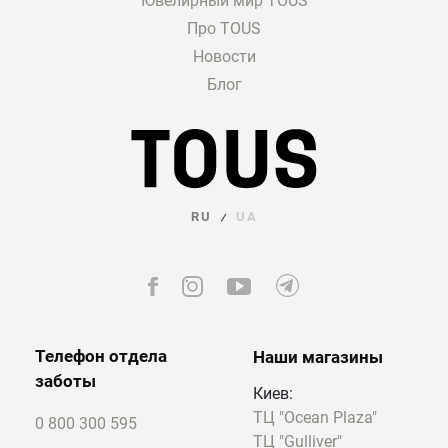
Ювелирный мир TOUS
праздничными огнями, а белый — с
Про TOUS
радостью, счастьем и чистотой.
Новости
Vermeil — это серебро с покрытием 18-
Блог
каратным желтым или розовым золотом.
Новогодние модели подвесок с Vermeil
красиво смотрятся в образе и отлично
гармонируют с другими ювелирными
изделиями:
серьгами
,
цепочками
,
кольцами
и так далее.
RU
UA
/
При изготовлении украшений мастера
могут использовать не только металлы, но
и всевозможные драгоценные или
полудрагоценные камни. Речь как минимум
про оникс, малахит, аметисты, топазы и,
Телефон отдела
разумеется, бриллианты.
Наши магазины
Инкрустированные такими камнями
заботы
Киев:
подвески на Новый год — это изящные
ТЦ "Ocean Plaza"
0 800 300 595
модели, которые придадут глубины и
ТЦ "Gulliver"