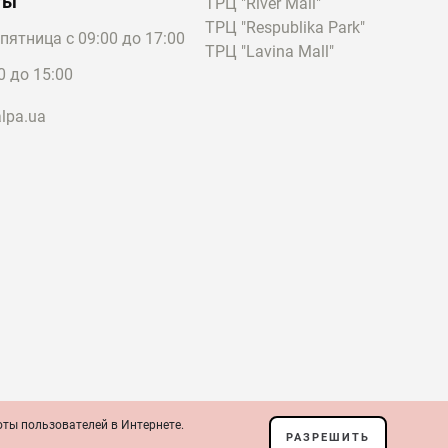
ты
ТРЦ "River Mall"
ТРЦ "Respublika Park"
пятница с 09:00 до 17:00
ТРЦ "Lavina Mall"
е по своему виду
0 до 15:00
 поэтому подобрать
lpa.ua
частью на мочке. При
, что в ассортименте
имеет жесткую
 внимание на перстень-
 миниатюрными
 гранат, сапфир,
оты пользователей в Интернете.
ение
РАЗРЕШИТЬ