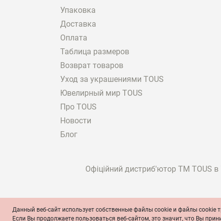
Упаковка
Камень лабрадорит: юв
Доставка
В ассортименте можно
Оплата
модели. К тому же в 
Таблица размеров
подходящий вариант н
Возврат товаров
Уход за украшениями TOUS
Если вам интересен л
Сережек
. Преимущест
Ювелирный мир TOUS
этом камень может за
Про TOUS
есть комплекты сереж
Новости
Браслета
. Вам может 
Блог
незакрытую конструк
Кольца
. Для тех, кто
печатку из коллекции
Офіційний дистриб'ютор ТМ TOUS в У
сердоликами. Все это
В каталоге представл
Некоторые украшения 
Данный веб-сайт использует собственные файлы cookie и файлы cookie т
© TOUS, ювелиры с 1920 года
Условия и положен
Если Вы продолжаете пользоваться веб-сайтом, это значит, что Вы при