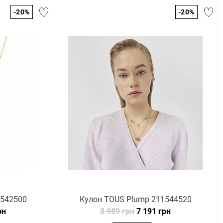
-20%
-20%
1542500
Кулон TOUS Plump 211544520
рн
8 989 грн
7 191 грн