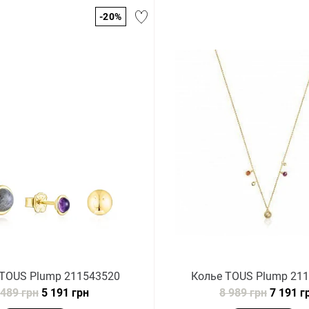
-20%
 TOUS Plump 211543520
Колье TOUS Plump 21
 489 грн
5 191 грн
8 989 грн
7 191 г