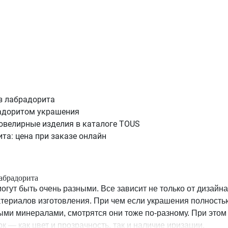
з лабрадорита
адоритом украшения
ювелирные изделия в каталоге TOUS
та: цена при заказе онлайн
абрадорита
огут быть очень разными. Все зависит не только от дизайн
атериалов изготовления. При чем если украшения полность
ми минералами, смотрятся они тоже по-разному. При этом
к — как цвет и прозрачность, так и наличие иризации.