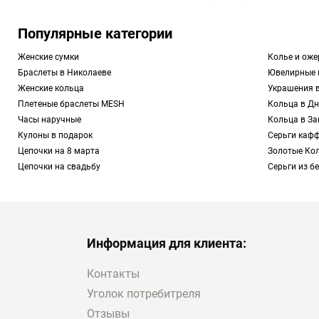
В этом контексте сто
Популярные категории
интересную расцветку
Женские сумки
Колье и оже
подойти к разным обр
Браслеты в Николаеве
Ювелирные 
станут дополнением к
Женские кольца
Украшения 
Плетеные браслеты MESH
Кольца в Дн
Поэтому мы рекоменду
Часы наручные
Кольца в З
которые подойдут вам
Кулоны в подарок
Серьги кафф
Цепочки на 8 марта
Золотые Ко
Чем особенны с лабрад
Цепочки на свадьбу
Cерьги из б
Этот минерал использ
архитектурных объекто
кристаллическую круп
черный. Главная особ
Информация для клиента:
отливом. Иногда встр
эффект завораживает,
Контакты
Уголок потребитреля
Поэтому подобные ук
Отзывы
многих женщин.