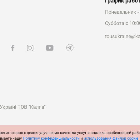
График рабо
Понедельник - 
елирные изделия в каталоге TOUS
 найти как украшения со сдержанным дизайном, так и ярки
Суббота с 10:0
интернет-магазине регулярно появляются новые
коллекции
,
е составит труда.
tousukraine@ka
абрадорит, изделия купить можно в виде:
венно это пусеты — небольшие украшения с декоративной 
нимать практически всю площадь элемента декора. Заметим
ек, состоящие сразу из трех пар.
понравиться как цепочная модель, так и бангл. Последний 
цию, а минералом украшены концы изделия.
 хочет купить лабрадорит в изделиях, рекомендуем обратить
 Virtual Garden. Оригинально ограненный камень дополнен
країні ТОВ "Калпа"
 имитирует силуэт насекомого.
ены и другие изделия, например,
ожерелья
и
кулоны
.
дополнены другими цветными камнями, такими как бирюза,
ретих сторон с целью улучшения качества услуг и анализа особенностей раб
ия
Политика конфиденциальности
Политика cookie
Официальное сообщ
нимаете нашу
Политику конфиденциальности
и
использования файлов cookie