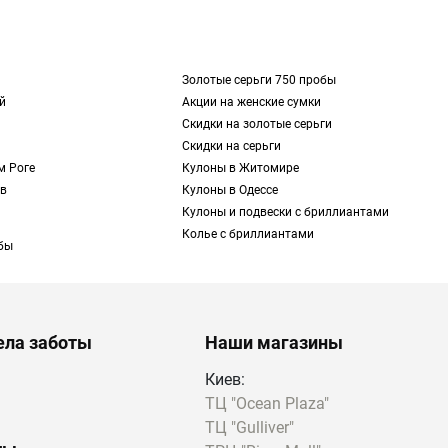
нерал имеет очень
акие модели могут
Золотые серьги 750 пробы
сную стилистику или
й
Акции на женские сумки
Скидки на золотые серьги
Скидки на серьги
брадорит в изделиях,
м Роге
Кулоны в Житомире
 в
Кулоны в Одессе
Кулоны и подвески с бриллиантами
Колье с бриллиантами
бы
рирования
м³) и
рый, коричневый,
аются на свету синим
ела заботы
Наши магазины
акой оптический
Киев:
ТЦ "Ocean Plaza"
ъектом желаний
ТЦ "Gulliver"