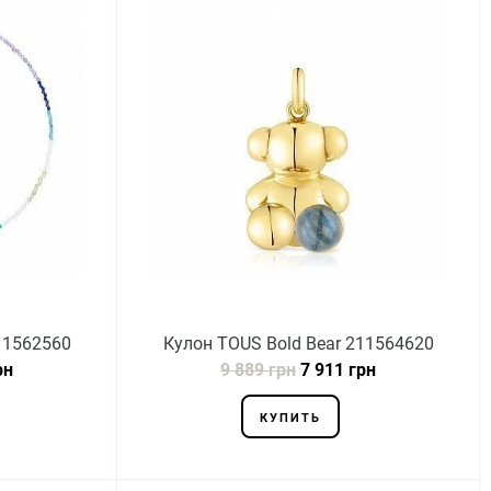
11562560
Кулон TOUS Bold Bear 211564620
рн
9 889 грн
7 911 грн
КУПИТЬ