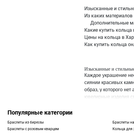
Изысканные и стильн
Из каких материалов
Дополнительные м
Какие купить кольца 
Цены на кольца в Ха
Как купить кольца он
Изысканные и стильные
Каждое украшение нес
сиянии красивых кам
образ, у которого нет
ювелирные изделия с
носить на любом паль
Популярные категории
Чтобы купить кольцо 
Браслеты из бирюзы
Браслеты на
TOUS. Для этого изуч
Браслеты с розовым кварцем
Кольца для
сортировки. Это позв