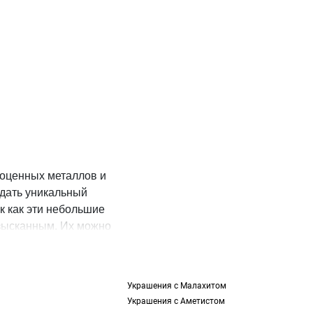
гоценных металлов и
здать уникальный
к как эти небольшие
изысканным. Их можно
льными украшениями.
ментом продукции
Украшения с Малахитом
ы поиска и функцию
Украшения с Аметистом
льно сочетаться