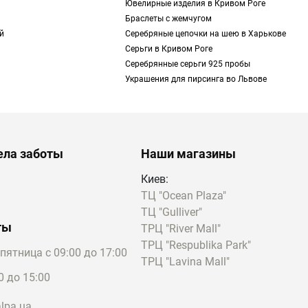
Ювелирные изделия в Кривом Роге
Браслеты с жемчугом
й
Серебряные цепочки на шею в Харькове
Серьги в Кривом Роге
ни часто применяются
Серебрянные серьги 925 пробы
Украшения для пирсинга во Львове
я из таких
нии различных
ела заботы
Наши магазины
ладают множеством
, неплохая
Киев:
ТЦ "Ocean Plaza"
своих уникальных
ТЦ "Gulliver"
то инкрустируют
ты
ТРЦ "River Mall"
ТРЦ "Respublika Park"
пятница с 09:00 до 17:00
розовым).
ТРЦ "Lavina Mall"
ва как серебра, так и
0 до 15:00
ый внешний вид в
lpa.ua
дет ниже, чем у