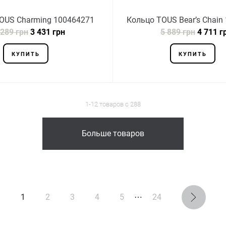
OUS Charming 100464271
Кольцо TOUS Bear’s Chain
 289 грн
3 431 грн
5 889 грн
4 711 г
КУПИТЬ
КУПИТЬ
1-12 товаров с 288
Больше товаров
1
2
3
4
5
⋯
24