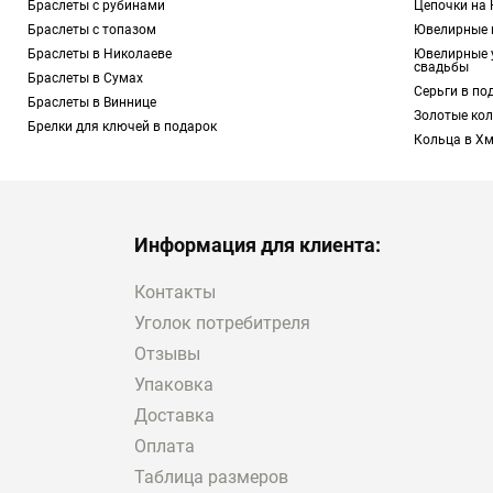
Браслеты с рубинами
Цепочки на
именно с вашим гард
Браслеты с топазом
Ювелирные 
Браслеты в Николаеве
Ювелирные 
свадьбы
Из каких материалов со
Браслеты в Сумах
Серьги в по
В ювелирном деле бо
Браслеты в Виннице
Золотые кол
при изготовлении ра
Брелки для ключей в подарок
Кольца в Х
Если вы планируете з
материалов:
Серебра.
Красивый др
Информация для клиента:
украшений. Рекомен
сильных сторон. Напр
Контакты
износостойкость и ср
Уголок потребитреля
Золота.
Изящный мате
Отзывы
эстетических свойств
Упаковка
всевозможными камня
Vermeil.
Так называет
Доставка
Драгоценный металл о
Оплата
золота. То есть спла
Таблица размеров
целом. Если вы решили