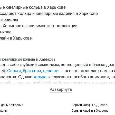
ые ювелирные кольца в Харькове
 создают кольца и ювелирные изделия в Харькове
атериалы
в Харькове в зависимости от коллекции
рькове
лайн в Харькове
 ювелирные кольца в Харькове
ет в себе глубокий символизм, воплощенный в блеске дра
ней.
Серьги
,
браслеты
,
цепочки
— все это позволяет вам со
 аналогов. Однако
кольца
заслуживают особого внимания, та
пособны сделать любой облик более ярким, элегантным и 
це, а также сочетать друг с другом или любыми дополните
Развернуть
в Украине, в Харькове в частности, ознакомьтесь с ассорти
 день рождения
Серьги каффы в Днепре
ите каталог интернет-магазина, используя при этом фильтр
 жены
Серьги каффы в Херсоне
олит вам с легкостью подобрать модели, которые будут идеа