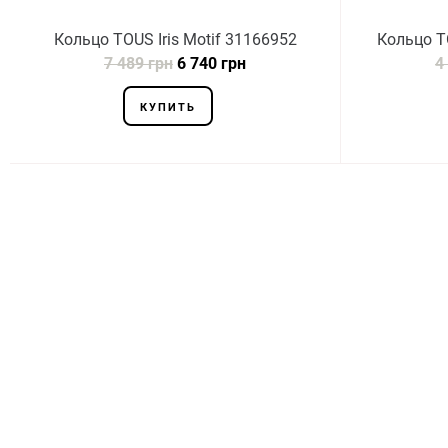
Кольцо TOUS Iris Motif 31166952
Кольцо T
7 489 грн
6 740 грн
4
КУПИТЬ