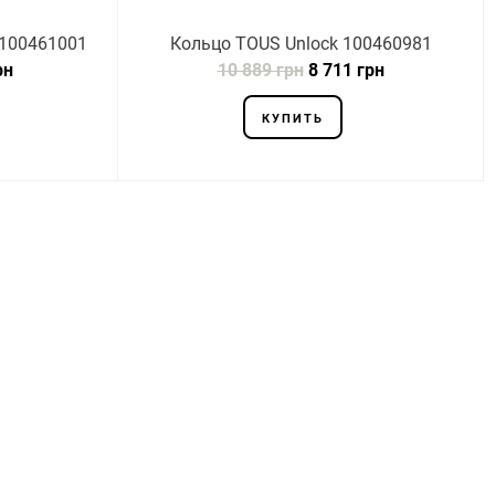
 100461001
Кольцо TOUS Unlock 100460981
рн
10 889 грн
8 711 грн
КУПИТЬ