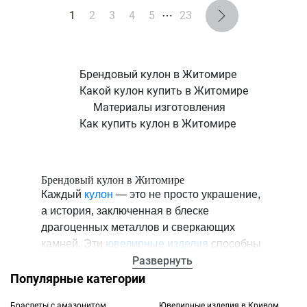
1
2
3
4
5
⋯
23
Брендовый кулон в Житомире
Какой кулон купить в Житомире
Материалы изготовления
Как купить кулон в Житомире
Брендовый кулон в Житомире
Каждый
кулон
— это не просто украшение,
а история, заключенная в блеске
драгоценных металлов и сверкающих
камней. Эти
ювелирные изделия
способны
с легкостью превратить обыденный образ в
Развернуть
нечто удивительное. Каждая деталь в
Популярные категории
кулоне воплощает в себе изысканный
Браслеты с амазонитом
Ювелирные изделия в Кривом