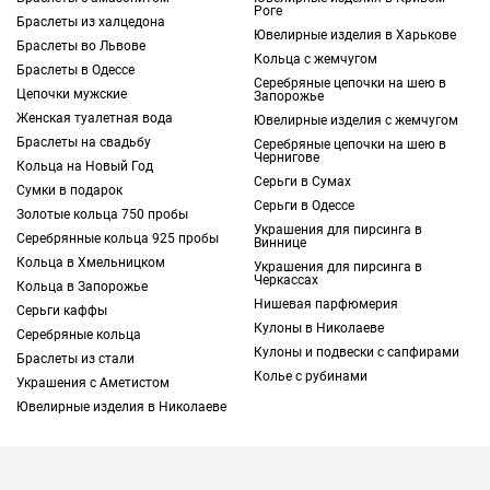
шарм и утонченную элегантность, которые
Роге
Браслеты из халцедона
без труда добавят вашему облику стиль,
Ювелирные изделия в Харькове
Браслеты во Львове
очарование и изящество.
Кольца с жемчугом
Браслеты в Одессе
Серебряные цепочки на шею в
Цепочки мужские
Запорожье
Решив купить кулон в Житомире, вы
Женская туалетная вода
Ювелирные изделия с жемчугом
найдете среди ассортимента TOUS
Браслеты на свадьбу
Серебряные цепочки на шею в
Чернигове
большое количество оригинальных
Кольца на Новый Год
Серьги в Сумах
украшений. Все они различаются по
Сумки в подарок
Серьги в Одессе
форме, цвету, размеру и другим
Золотые кольца 750 пробы
Украшения для пирсинга в
Серебрянные кольца 925 пробы
параметрам. Это позволяет с легкостью
Виннице
Кольца в Хмельницком
подобрать ювелирные изделия, которые
Украшения для пирсинга в
Черкассах
Кольца в Запорожье
станут прекрасным дополнением именно
Нишевая парфюмерия
Серьги каффы
для вашего образа. Для этого изучите
Кулоны в Николаеве
Серебряные кольца
каталог интернет-магазина, а затем
Кулоны и подвески с сапфирами
Браслеты из стали
оформите заказ онлайн и с доставкой.
Колье с рубинами
Украшения с Аметистом
Ювелирные изделия в Николаеве
Какой кулон купить в Житомире
В каталоге TOUS есть большое количество
всевозможных украшений этого типа.