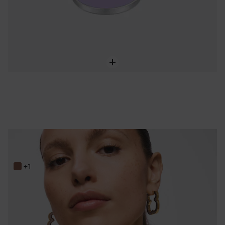
Boucles d’oreilles ourson en acier doré et résine noire 33 mm TOUS Galaxy
149,00 €
+1