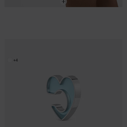
Bague d’oreille cœur en acier et résine bleue TOUS Galaxy
59,00 €
+4