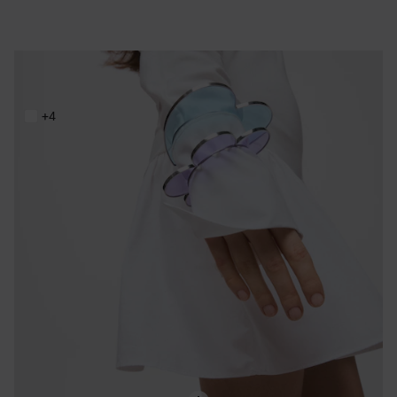
Bracelet manchette cœur en acier et résine bleue TOUS Galaxy
199,00 €
+4