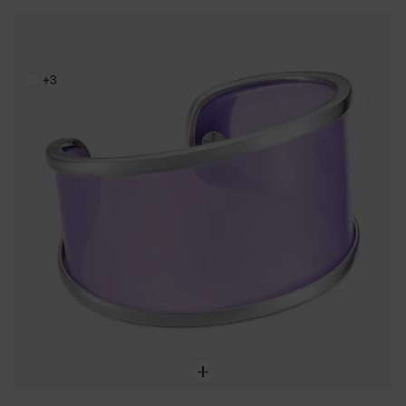
Bracelet manchette en acier et résine lilas TOUS Galaxy
219,00 €
+3