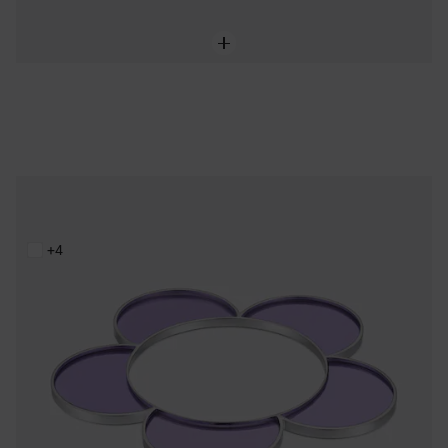
Bracelet manchette fleur en acier et résine lilas TOUS Galaxy
199,00 €
+4