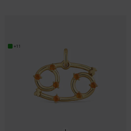
ONLINE EXCLUSIVE
Pendentif Cancer en argent plaqué or 18 ct et cornaline TOUS Zodiaco
119,00 €
+11