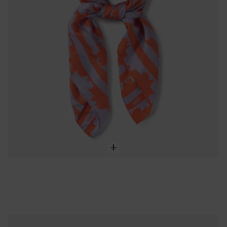
Pendentif cœur en acier et résine bleue TOUS Galaxy