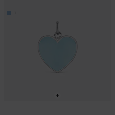
59,00 €
+1