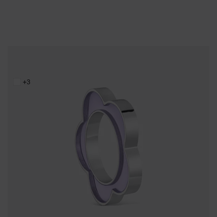
Bague fleur en acier et résine lilas TOUS Galaxy
75,00 €
+3