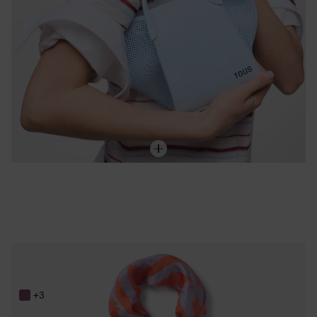
Foulard en soie mauve et orange TOUS Bear Stripes
89,00 €
+3