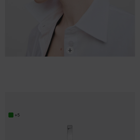
Pendentif en argent et malachite TOUS Flechazo
95,00 €
+5