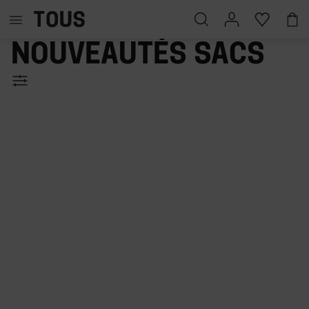
Nouveautés sacs