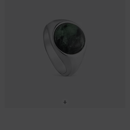
Bague plaquée argent et zoïsite TOUS Gem Power
99,00 €