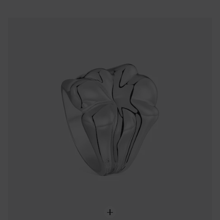
NEW IN
Bague chevalière ourson en argent TOUS Bold Motif
169,00 €