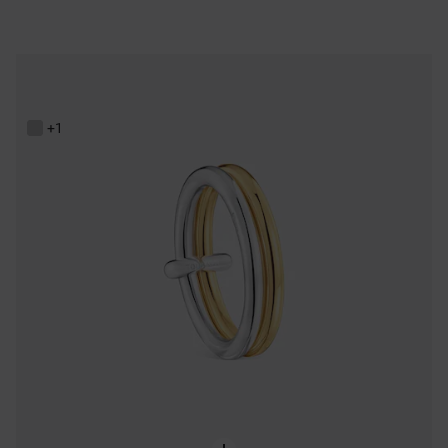
Bague double anneau bicolore TOUS Straight
119,00 €
+1