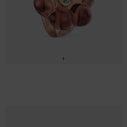
NEW IN
Bague fleur en résine et chromo-diopside TOUS Bold Motif