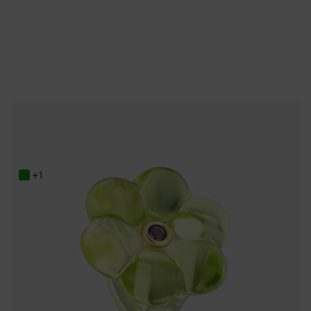
NEW IN
Bague fleur en résine et améthyste TOUS Bold Motif
119,00 €
+1