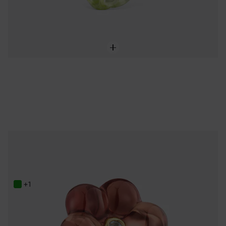
NEW IN
Bague fleur en résine et topaze TOUS Bold Motif
119,00 €
+1