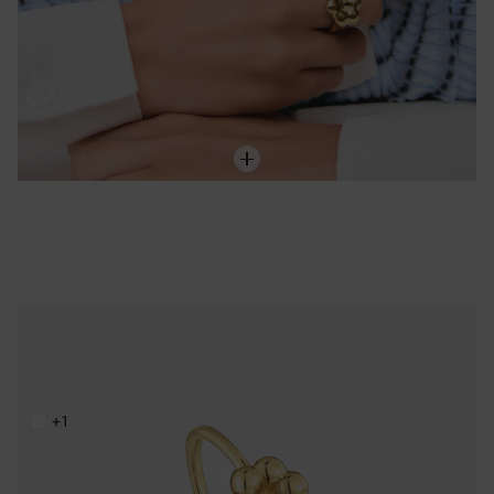
NEW IN
Bague fleur en argent plaqué or 18 ct TOUS Bold Motif
95,00 €
+1