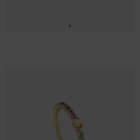
Bague en argent plaqué or 18 ct et pierres précieuses TOUS Straight
119,00 €