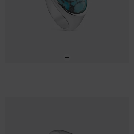
NEW IN
Bague plaquée argent et calcite TOUS Gem Power
85,00 €