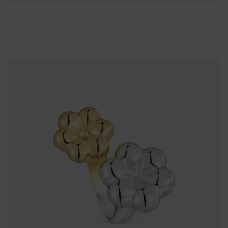
NEW IN
Bague ouverte double fleur bicolore TOUS Bold Motif
269,00 €