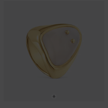
NEW IN
Bague chevalière en argent plaqué or 18 ct et quartz TOUS Boo
299,00 €