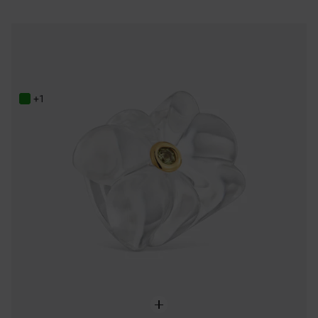
NEW IN
Bague ourson en résine et péridot TOUS Bold Motif
119,00 €
+1