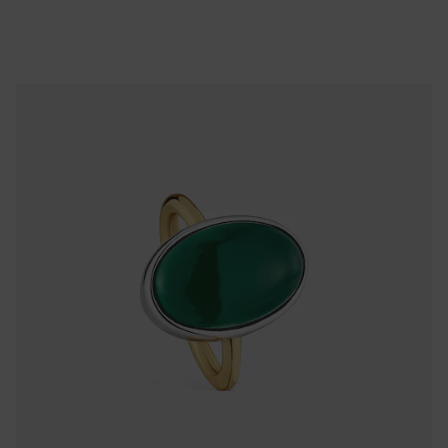
NEW IN
Bague bicolore avec calcédoine TOUS Gem Power
119,00 €