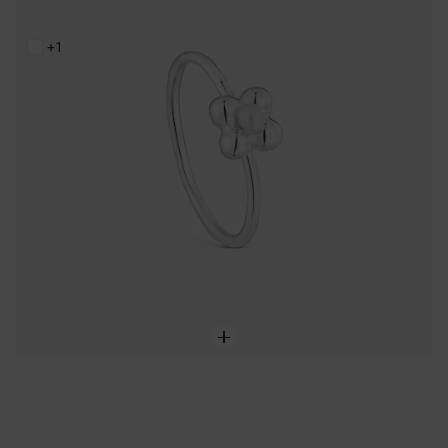
95,00 €
+1