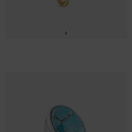
NEW IN
Bague plaquée argent et magnésite TOUS Gem Power
119,00 €