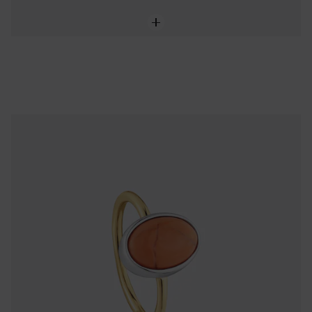
NEW IN
Bague bicolore avec calcédoine TOUS Gem Power
99,00 €