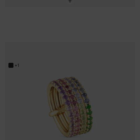
Bague triple en argent plaqué or 18 ct et pierres précieuses TOUS Straight
349,00 €
+1