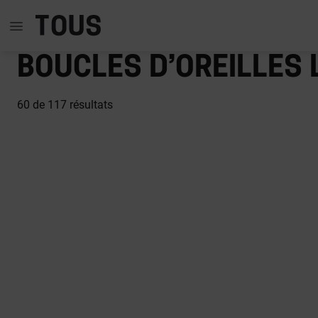
Boucles d’oreilles
60
de 117 résultats