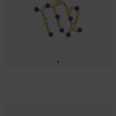
ONLINE EXCLUSIVE