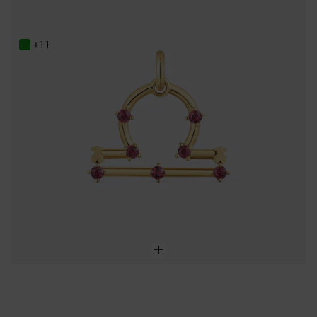
Pendentif Balance en argent plaqué or 18 ct et rhodolite TOUS Zodiaco
119,00 €
+11