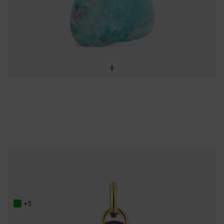
NEW IN
Pendentif en argent plaqué or 18 ct et améthyste TOUS Boo
219,00 €
+5