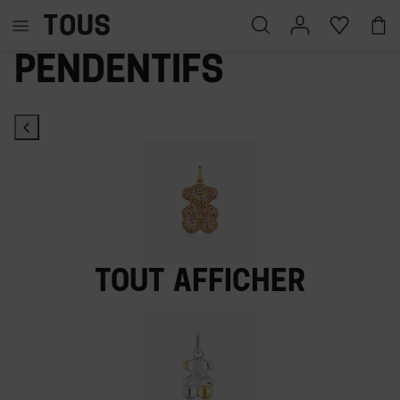
Pendentifs
Tout afficher