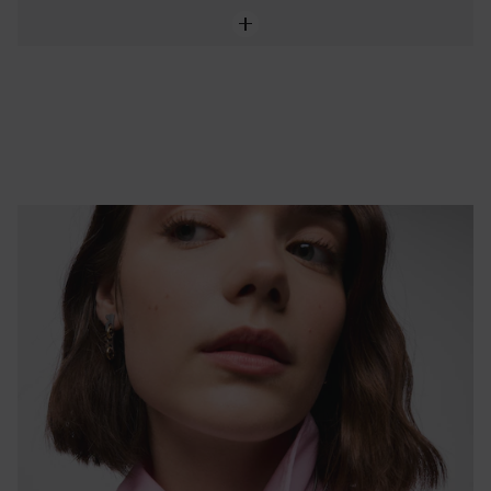
Pendentif ourson en acier bicolore 29 mm TOUS Half Bear
75,00 €