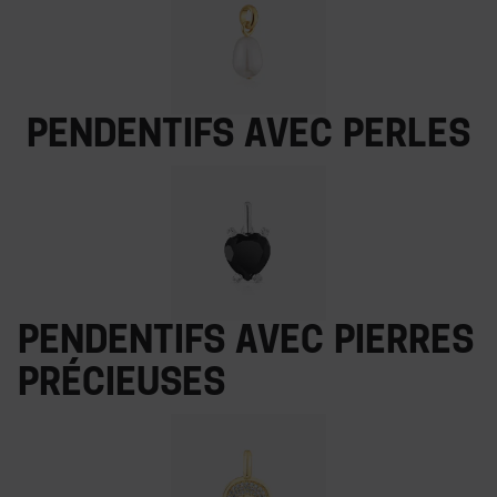
Pendentifs avec perles
Pendentifs avec pierres
précieuses