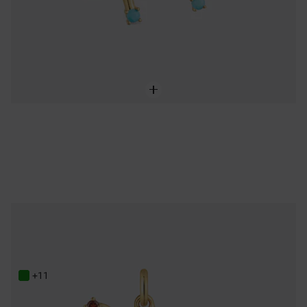
ONLINE EXCLUSIVE
Pendentif Capricorne en argent plaqué or 18 ct et grenat TOUS Zodiaco
119,00 €
+11