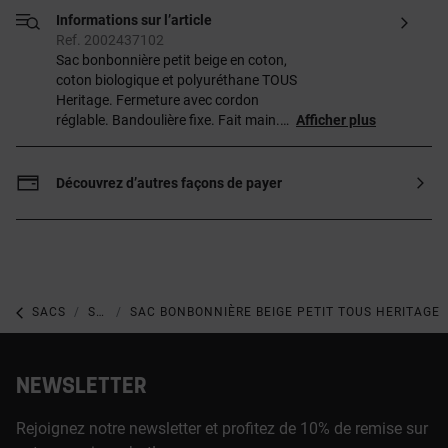
Informations sur l’article
Ref. 2002437102
Sac bonbonnière petit beige en coton,
coton biologique et polyuréthane TOUS
Heritage. Fermeture avec cordon
réglable. Bandoulière fixe. Fait main.
Afficher plus
Dimensions
(hauteur x largeur x profondeur) :
24 x 21 x 9 cm.
Découvrez d’autres façons de payer
SACS
SACS PETITS ET MINI
SAC BONBONNIÈRE BEIGE PETIT TOUS HERITAGE
NEWSLETTER
Rejoignez notre newsletter et profitez de 10% de remise sur