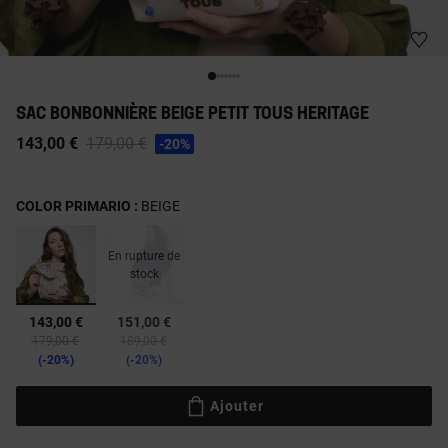
SAC BONBONNIÈRE BEIGE PETIT TOUS HERITAGE
Price reduced from
to
143,00 €
179,00 €
-20%
COLOR PRIMARIO :
BEIGE
En rupture de
stock
sélectionné
143,00 €
151,00 €
Price reduced from
to
Price reduced from
to
179,00 €
189,00 €
-20%
-20%
Ajouter