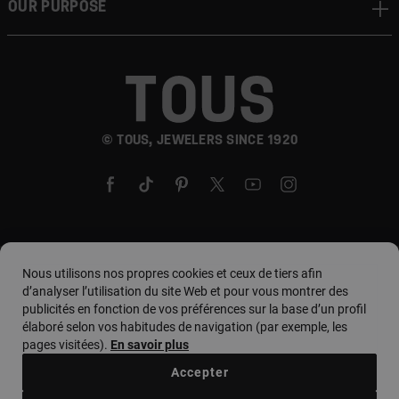
Our Purpose
© TOUS, JEWELERS SINCE 1920
Pays et devise :
country. / Euro
Nous utilisons nos propres cookies et ceux de tiers afin
d’analyser l’utilisation du site Web et pour vous montrer des
publicités en fonction de vos préférences sur la base d’un profil
élaboré selon vos habitudes de navigation (par exemple, les
Conditions d'utilisation
pages visitées).
En savoir plus
Politique d'utilisation et de confidentialité
Accepter
Politique de cookies
Avis juridique
Code d'éthique