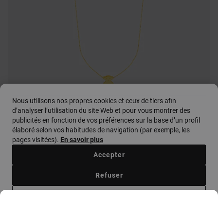
Nous utilisons nos propres cookies et ceux de tiers afin
d’analyser l’utilisation du site Web et pour vous montrer des
publicités en fonction de vos préférences sur la base d’un profil
élaboré selon vos habitudes de navigation (par exemple, les
pages visitées).
En savoir plus
Collier New Silueta en argent
Accepter
79,00 €
Refuser
Configurer