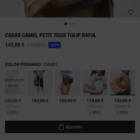
CABAS CAMEL PETIT TOUS TULIP RAFIA
Price reduced from
to
143,00 €
179,00 €
-20%
COLOR PRIMARIO :
CAMEL
En rupture de
stock
sélecti
143,00 €
169,00 €
169,00 €
118,00 €
143,00 €
Price reduced from
to
Price reduced from
to
Price reduced 
to
179,00 €
169,00 €
179,00 €
-20%
-30%
-20%
Ajouter