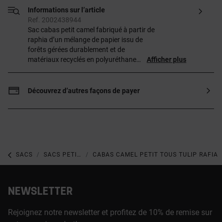
Informations sur l’article
Ref. 2002438944
Sac cabas petit camel fabriqué à partir de
raphia d’un mélange de papier issu de
forêts gérées durablement et de
matériaux recyclés en polyuréthane
Afficher plus
TOUS Tulip Rafia. Fermeture aimantée.
Bandoulière réglable et poignée courte.
Dimensions
Découvrez d’autres façons de payer
(hauteur x largeur x profondeur) :
19 x 29 x 11,5 cm.
SACS
SACS PETITS ET MINI
CABAS CAMEL PETIT TOUS TULIP RAFIA
NEWSLETTER
Rejoignez notre newsletter et profitez de 10% de remise sur