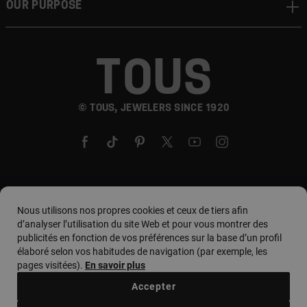
Our Purpose
© TOUS, JEWELERS SINCE 1920
Pays et devise :
country. / Euro
Nous utilisons nos propres cookies et ceux de tiers afin
d’analyser l’utilisation du site Web et pour vous montrer des
publicités en fonction de vos préférences sur la base d’un profil
élaboré selon vos habitudes de navigation (par exemple, les
Conditions d'utilisation
pages visitées).
En savoir plus
Politique d'utilisation et de confidentialité
Accepter
Politique de cookies
Avis juridique
Code d'éthique