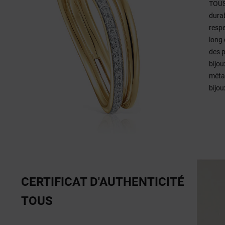
TOUS 
dura
respe
long 
des p
bijou
métau
bijou
CERTIFICAT D'AUTHENTICITÉ
TOUS