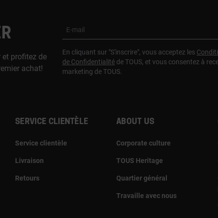
ER
E-mail
En cliquant sur "S'inscrire", vous acceptez les
Condit
 et profitez de
de Confidentialité
de TOUS, et vous consentez à rec
remier achat!
marketing de TOUS.
Service clientèle
About us
Service clientèle
Corporate culture
Livraison
TOUS Heritage
Retours
Quartier général
Travaille avec nous