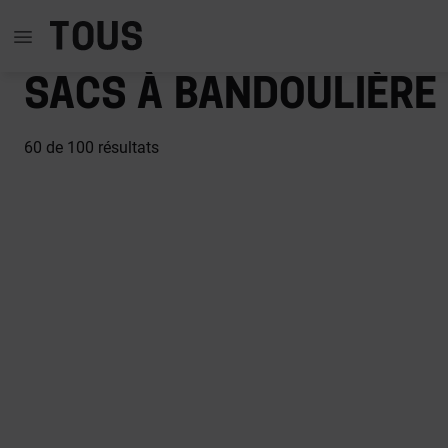
Sacs à bandoulière
60
de 100 résultats