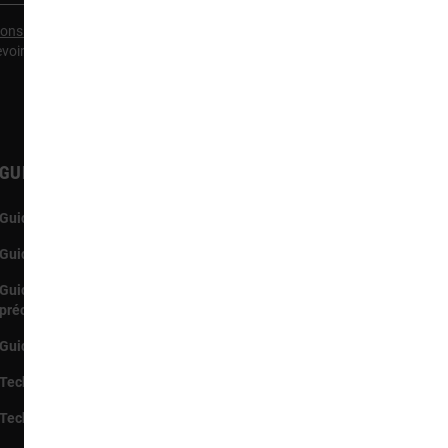
ions Générales
et la
Politique
evoir des communications
Guide de bijoux
Our Purpose
Guide des métaux
TOUS School
Guide des métaux
Guide de Pierres
précieuses
Guide des Diamants
Techniques de Perles
Techniques de production