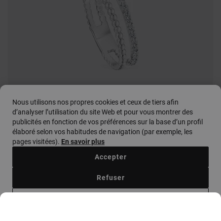
Nous utilisons nos propres cookies et ceux de tiers afin
d’analyser l’utilisation du site Web et pour vous montrer des
publicités en fonction de vos préférences sur la base d’un profil
élaboré selon vos habitudes de navigation (par exemple, les
pages visitées).
En savoir plus
Accepter
Refuser
Bague Les Classiques rosace petite en Or blanc et Diamant
Configurer
2.300,00 €