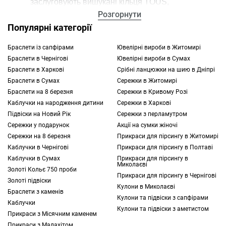
заслуговують вишукані кільця TOUS,
представлені безліччю різних моделей. Всі
Розгорнути
вони відрізняються за матеріалами
Популярні категорії
виготовлення, дизайну, типу та рядом інших
Браслети із сапфірами
Ювелірні вироби в Житомирі
параметрів. Це дозволяє вам легко
Браслети в Чернігові
Ювелірні вироби в Сумах
підібрати та замовити кільце для дружини,
Браслети в Харкові
Срібні ланцюжки на шию в Дніпрі
яке напевно не залишить її байдужою.
Браслети в Сумах
Сережки в Житомирі
Браслети на 8 березня
Сережки в Кривому Розі
Наскільки хорошим подарунком є каблучки для
Каблучки на народження дитини
Сережки в Харкові
дружини
Підвіски на Новий Рік
Сережки з перламутром
Правильно підібрані прикраси — це
Сережки у подарунок
Акції на сумки жіночі
чудовий варіант презенту для близької
Сережки на 8 березня
Прикраси для пірсингу в Житомирі
людини. Це стосується будь-яких ювелірних
Каблучки в Чернігові
Прикраси для пірсингу в Полтаві
виробів, починаючи від комплекту
сережок
і
Каблучки в Сумах
Прикраси для пірсингу в
Миколаєві
закінчуючи тонким
ланцюжком
.
Золоті Кольє 750 проби
Прикраси для пірсингу в Чернігові
Рекомендуємо підбирати каблучки дружині
Золоті підвіски
Кулони в Миколаєві
з низки причин:
Браслети з каменів
Кулони та підвіски з сапфірами
Прикраси цього несуть у собі глибокий
Каблучки
Кулони та підвіски з аметистом
Прикраси з Місячним каменем
символізм. Вони асоціюються з любов'ю та
Прикраси з Малахітом