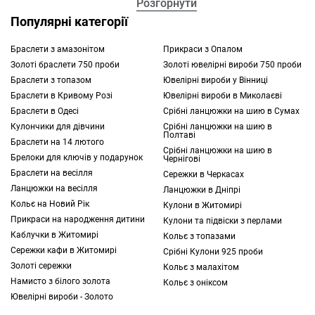
Розгорнути
стати яскравим акцентом. Від типу, форми
Популярні категорії
та дизайну прикрас залежить не лише
зовнішній вигляд самих
ювелірних виробів
,
Браслети з амазонітом
Прикраси з Опалом
Золоті браслети 750 проби
Золоті ювелірні вироби 750 проби
але й те, наскільки гармонійно будуть
Браслети з топазом
Ювелірні вироби у Вінниці
виглядати всі деталі вашого вигляду:
Браслети в Кривому Розі
Ювелірні вироби в Миколаєві
починаючи від головного убору та
Браслети в Одесі
Срібні ланцюжки на шию в Сумах
закінчуючи туфлями. Вирішивши купити
Кулончики для дівчини
Срібні ланцюжки на шию в
сережки у Харкові, вивчіть асортименти
Полтаві
Браслети на 14 лютого
інтернет-магазину TOUS. Ви знайдете і
Срібні ланцюжки на шию в
Брелоки для ключів у подарунок
Чернігові
зможете легко замовити красиві прикраси
Браслети на весілля
Сережки в Черкасах
онлайн.
Ланцюжки на весілля
Ланцюжки в Дніпрі
Кольє на Новий Рік
Кулони в Житомирі
Які сережки купити у Харкові: матеріали
Прикраси на народження дитини
Кулони та підвіски з перлами
При створенні
сережок
майстри
Каблучки в Житомирі
Кольє з топазами
використовують широкий перелік
Сережки кафи в Житомирі
Срібні Кулони 925 проби
різноманітних матеріалів. Всі вони
Золоті сережки
Кольє з малахітом
Намисто з білого золота
виглядають по-різному, дозволяючи вам
Кольє з оніксом
Ювелірні вироби - Золото
підібрати ювелірні вироби, які будуть