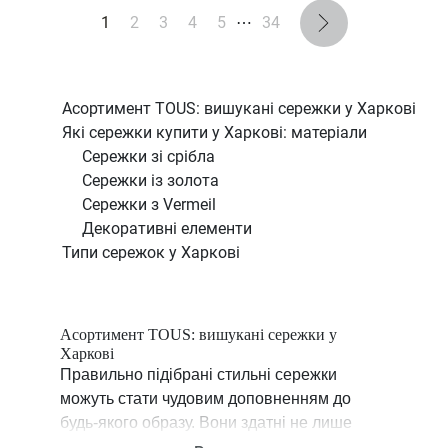
1
2
3
4
5
⋯
34
Асортимент TOUS: вишукані сережки у Харкові
Які сережки купити у Харкові: матеріали
Сережки зі срібла
Сережки із золота
Сережки з Vermeil
Декоративні елементи
Типи сережок у Харкові
Асортимент TOUS: вишукані сережки у
Харкові
Правильно підібрані стильні сережки
можуть стати чудовим доповненням до
будь-якого образу. Вони здатні не лише
підкреслити ваш неповторний стиль, а й