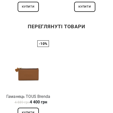
КУПИТИ
КУПИТИ
ПЕРЕГЛЯНУТІ ТОВАРИ
-10%
Гаманець TOUS Brenda
4 400 грн
4 889 грн
2002105646
КУПИТИ