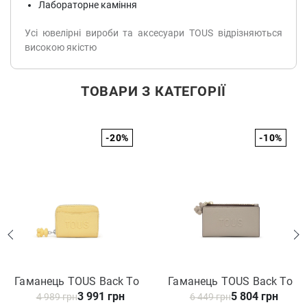
Лабораторне каміння
Усі ювелірні вироби та аксесуари TOUS відрізняються
високою якістю
ТОВАРИ З КАТЕГОРІЇ
-20%
-10%
Гаманець TOUS Back To
Гаманець TOUS Back To
3 991 грн
5 804 грн
Basics 2002374105
4 989 грн
Basics 2002374243
6 449 грн