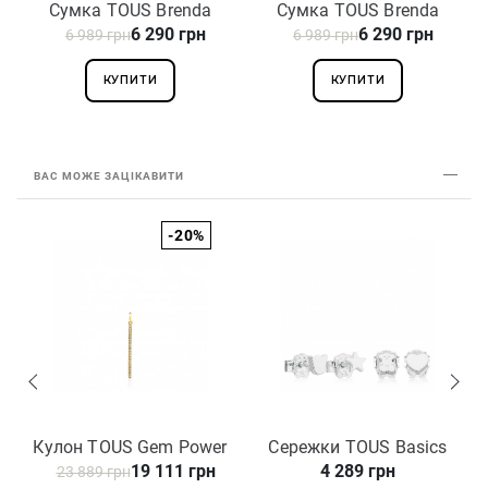
Сумка TOUS Brenda
Сумка TOUS Brenda
6 290 грн
6 290 грн
6 989 грн
2002106645
6 989 грн
2002105943
КУПИТИ
КУПИТИ
ВАС МОЖЕ ЗАЦІКАВИТИ
-20%
Кулон TOUS Gem Power
Сережки TOUS Basics
19 111 грн
4 289 грн
23 889 грн
812444030
611143500