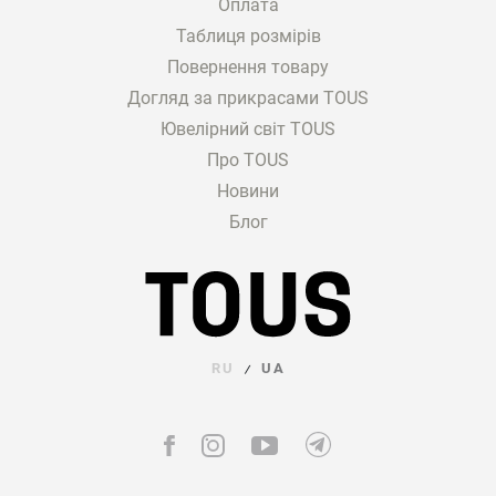
Оплата
Таблиця розмірів
Повернення товару
Догляд за прикрасами TOUS
Ювелірний світ TOUS
Про TOUS
Новини
Блог
RU
UA
/