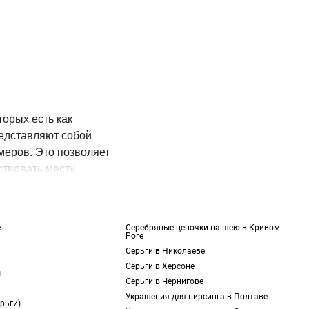
орых есть как
редставляют собой
меров. Это позволяет
ствовать месту
 во Львове их можно
е заказ на сайте и с
е
Серебряные цепочки на шею в Кривом
Роге
Серьги в Николаеве
таллы, включая
Серьги в Херсоне
ы
 рассмотрим материалы
Серьги в Чернигове
Украшения для пирсинга в Полтаве
рьги)