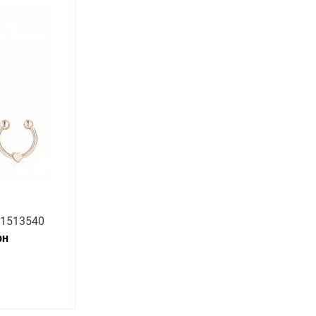
11513540
рн