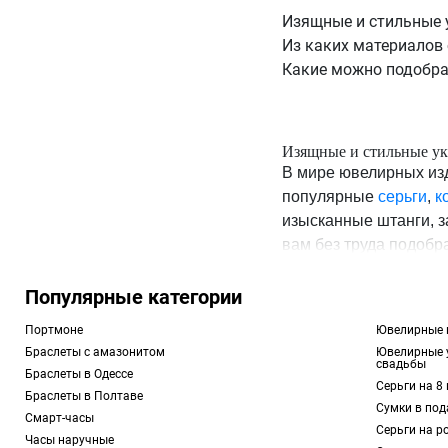
Изящные и стильные 
Из каких материалов
Какие можно подобра
Изящные и стильные ук
В мире ювелирных изд
популярные
серьги
,
к
изысканные штанги, з
вам без труда подобр
прокола. Если вас за
купить онлайн. Для эт
Популярные категории
доставкой.
Портмоне
Ювелирные 
Браслеты с амазонитом
Ювелирные 
Из каких материалов со
свадьбы
Браслеты в Одессе
При изготовлении юве
Серьги на 8
Браслеты в Полтаве
драгоценные. Каждый 
Сумки в под
Смарт-часы
подробнее:
Серьги на р
Часы наручные