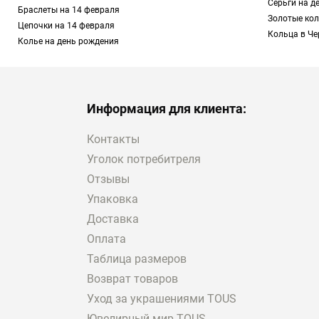
Серьги на д
Золото 750 пробы.
Р
Браслеты на 14 февраля
Золотые кол
в каталоге TOUS. Они
Цепочки на 14 февраля
Кольца в Че
в виде медведей, сер
Колье на день рождения
TOUS Basics, ювелир
Сталь.
Подразумевает
в определенный цвет,
Информация для клиента:
Львове, обратите вним
износостойкостью и 
Контакты
Хирургическая сталь
Уголок потребитреля
использования в каче
поддается обработке.
Отзывы
найдете подходящие 
Упаковка
Какие можно подобрать
Доставка
Все представленные в
Оплата
Рассмотрим детальнее
Таблица размеров
Самостоятельные у
единственном экземпл
Возврат товаров
хорошо комбинируют
Уход за украшениями TOUS
такого типа является
Ювелирный мир TOUS