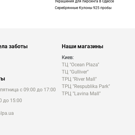
Украшения для пирсинга в Одессе
олотые разновидности
Серебрянные Кулоны 925 пробы
ру, а также создаются
иях, например, в
тую его раскрашивают
 для пирсинга во
стью,
ела заботы
Наши магазины
Киев:
лично подходит для
ТЦ "Ocean Plaza"
ой, а также прекрасно
ТЦ "Gulliver"
у вы без труда
ты
ТРЦ "River Mall"
ТРЦ "Respublika Park"
пятница с 09:00 до 17:00
ТРЦ "Lavina Mall"
ве большие категории.
0 до 15:00
ля носки в
lpa.ua
, но при этом они
имеров украшений
OUS Basics.