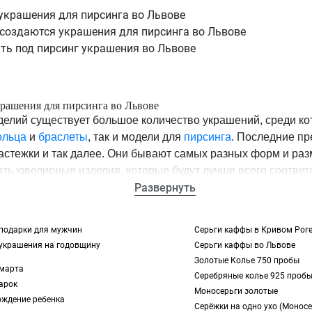
украшения для пирсинга во Львове
 создаются украшения для пирсинга во Львове
ть под пирсинг украшения во Львове
рашения для пирсинга во Львове
елий существует большое количество украшений, среди кот
ольца
и
браслеты
, так и модели для
пирсинга
. Последние п
астежки и так далее. Они бывают самых разных форм и раз
ать ювелирные изделия, которые будут лучше всего соответ
интересовали стильные и изящные украшения для пирсинга,
Развернуть
ого изучите каталог онлайн-магазина TOUS, а затем оформит
подарки для мужчин
Серьги каффы в Кривом Рог
украшения на годовщину
Серьги каффы во Львове
здаются украшения для пирсинга во Львове
Золотые Колье 750 пробы
лирных изделий этого типа мастера используют разные ме
 марта
Серебряные колье 925 проб
из них имеет свои особенности и преимущества, поэтому
арок
Моносерьги золотые
ождение ребенка
Серёжки на одно ухо (Моносе