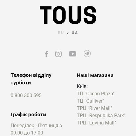
сині;
помаранчеві;
жовті;
фіолетові;
рожеві;
RU
UA
/
безбарвні.
Також у природі бувають поліхромні
екземпляри, в яких колір відрізняється на
різних ділянках у межах одного каменю.
Телефон відділу
Наші магазини
Оптимальні щільність і твердість дають
турботи
змогу майстрам по-різному обробляти
Київ:
топаз, вироби при цьому виходять
ТЦ "Ocean Plaza"
0 800 300 595
неймовірно красивими. Наприклад, у
ТЦ "Gulliver"
колекції Alma Motif є
кулон
з темно-синім
ТРЦ "River Mall"
топазом огранювання «троянда».
Графік роботи
ТРЦ "Respublika Park"
ТРЦ "Lavina Mall"
Понеділок - П'ятниця з
Ви також можете замовити модель з
09:00 до 17:00
огранюванням у формі: