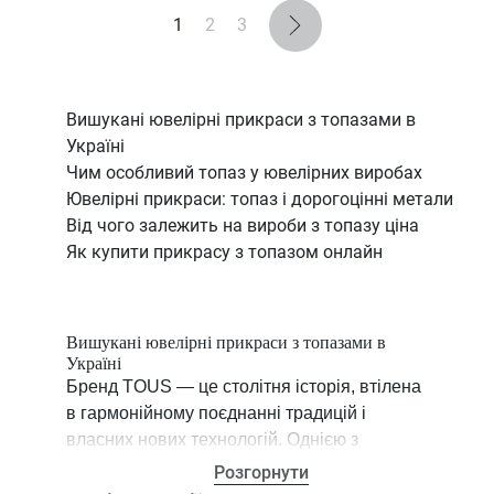
1
2
3
Вишукані ювелірні прикраси з топазами в
Україні
Чим особливий топаз у ювелірних виробах
Ювелірні прикраси: топаз і дорогоцінні метали
Від чого залежить на вироби з топазу ціна
Як купити прикрасу з топазом онлайн
Вишукані ювелірні прикраси з топазами в
Україні
Бренд TOUS — це столітня історія, втілена
в гармонійному поєднанні традицій і
власних нових технологій. Однією з
переваг фірмових прикрас є використання
Розгорнути
найкращих матеріалів, а також їхня