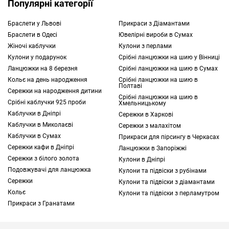
Популярні категорії
бездоганна обробка.
Браслети у Львові
Прикраси з Діамантами
Браслети в Одесі
Ювелірні вироби в Сумах
В якості вставок часто використовуються
Жіночі каблучки
Кулони з перлами
дорогоцінні та напівкоштовні камені
Кулони у подарунок
Срібні ланцюжки на шию у Вінниці
натурального і синтетичного походження.
Ланцюжки на 8 березня
Срібні ланцюжки на шию в Сумах
Одним з лідерів за популярністю
Кольє на день народження
Срібні ланцюжки на шию в
вважається топаз — купити прикраси з цим
Полтаві
Сережки на народження дитини
мінералом бажають майже всі наші клієнти.
Срібні ланцюжки на шию в
Срібні каблучки 925 проби
Хмельницькому
Каблучки в Дніпрі
Сережки в Харкові
Секрет затребуваності криється в його:
Каблучки в Миколаєві
Сережки з малахітом
прозорості та яскравому блиску;
Каблучки в Сумах
Прикраси для пірсингу в Черкасах
ніжних відтінках;
Сережки кафи в Дніпрі
Ланцюжки в Запоріжжі
варіативності огранювання;
Сережки з білого золота
Кулони в Дніпрі
Подовжувачі для ланцюжка
дивовижній сполучуваності.
Кулони та підвіски з рубінами
Сережки
Кулони та підвіски з діамантами
Саме тому в нашому каталозі
Кольє
Кулони та підвіски з перламутром
представлено безліч моделей різних форм.
Прикраси з Гранатами
Дизайнери TOUS ретельно опрацьовують
кожну
ювелірну прикрасу
, звертаючи увагу