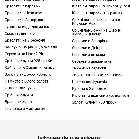
підкреслить ваш неповторний стиль. Щоб
Браслети з перлами
Ювелірні вироби в Кривому Розі
підібрати потрібну прикрасу, вивчіть каталог
Браслети в Черкасах
Ювелірні вироби в Черкасах
інтернет-магазину TOUS, а потім оформіть
Браслети в Запоріжжі
Срібні ланцюжки на шию в
замовлення з доставкою по Україні.
Кривому Розі
Туалетна вода для жінок
Срібні ланцюжки на шию в
Смарт-годинники
Хмельницькому
Браслети на 8 березня
Сережки в Запоріжжі
Які вибрати каблучки у Житомирі
Каблучки на річницю весілля
Сережки в Дніпрі
Існує велика кількість ювелірних виробів
Сережки на Новий Рік
Сережки з оніксом
цього типу, причому вони можуть
Срібні каблучки 925 проби
Сережки з діамантами
виготовлятися з різних матеріалів.
Каблучки в Хмельницькому
Знижки на сережки
Розглянемо докладніше деякі прикраси,
Золотi ланцюжки - Золото
Золоті Ланцюжки 750 проби
створені з:
Намисто з білого золота
Нішева парфумерія
Сталеві каблучки
Жовтого
або
білого золота 750 проби
.
Кулони в Запоріжжі
Срібні каблучки
Кулони та підвіски з сердоліком
Це красивий дорогоцінний метал, жовтий
Браслети золоті
Золоті Кулони 750 проби
відтінок якого добре поєднується з
Прикраси з Аметистом
багатьма аксесуарами, елементами одягу
та інші прикраси. На окрему згадку
заслуговують ювелірні вироби з білого
золота, тому що вони мають нейтральний
Інформація для клієнта: