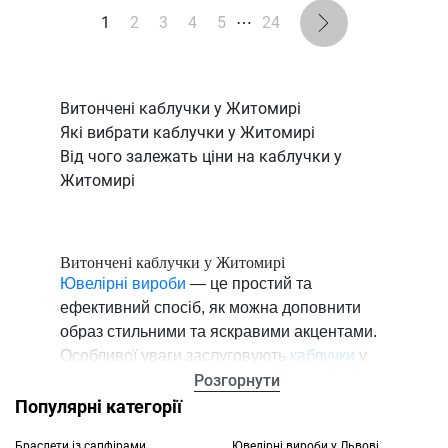
1
2
3
4
5
⋯
24
Витончені каблучки у Житомирі
Які вибрати каблучки у Житомирі
Від чого залежать ціни на каблучки у
Житомирі
Витончені каблучки у Житомирі
Ювелірні вироби
— це простий та
ефективний спосіб, як можна доповнити
образ стильними та яскравими акцентами.
Особливої ​​уваги заслуговують
каблучки
у
Житомирі, оскільки вони втілюють
Розгорнути
витонченість та вишуканість. Блиск
Популярні категорії
дорогоцінних металів та каміння з легкістю
Браслети із сапфірами
Ювелірні вироби у Львові