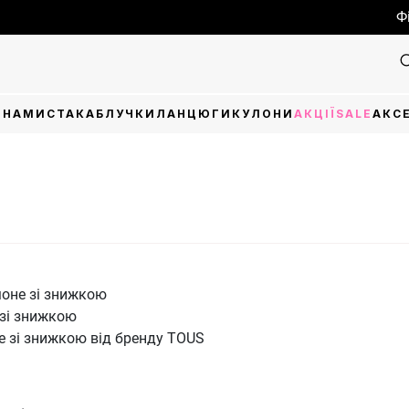
Фін
И
НАМИСТА
КАБЛУЧКИ
ЛАНЦЮГИ
КУЛОНИ
АКЦІЇ
SALE
АКС
моне зі знижкою
 зі знижкою
 зі знижкою від бренду TOUS