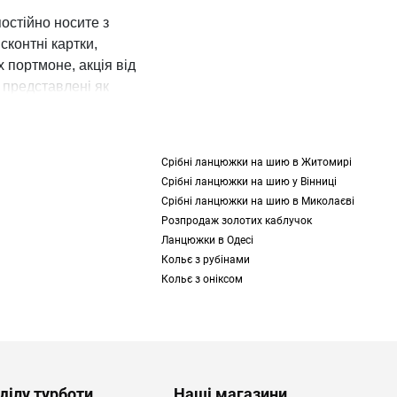
остійно носите з
сконтні картки,
 портмоне, акція від
 представлені як
ь із декором у вигляді
Срібні ланцюжки на шию в Житомирі
яді лаконічних
Срібні ланцюжки на шию у Вінниці
 та стильно.
Срібні ланцюжки на шию в Миколаєві
Розпродаж золотих каблучок
у. Це не просто
Ланцюжки в Одесі
з, доповнивши
сумку
чи
Кольє з рубінами
Кольє з оніксом
ативними вставками,
красивий та
бов'язково враховуйте
ділу турботи
Наші магазини