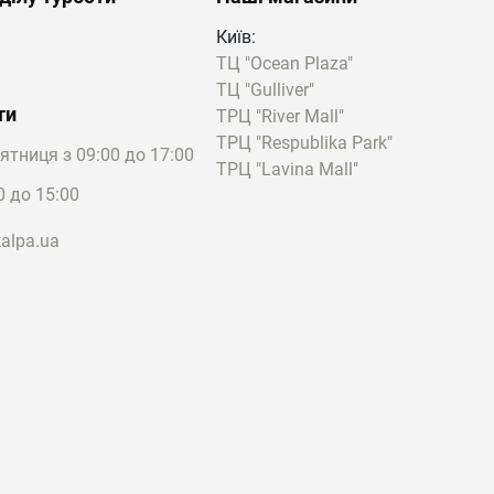
Київ:
явність спеціального
ТЦ "Ocean Plaza"
нує безліч варіантів,
ТЦ "Gulliver"
ти
ТРЦ "River Mall"
ТРЦ "Respublika Park"
'ятниця з 09:00 до 17:00
ffiano, або на кнопки,
ТРЦ "Lavina Mall"
оку якість фурнітури.
0 до 15:00
alpa.ua
их моделях. Аматоркам
або фіолетовому
ані
сережки
або
турна шкіра, вініл і
понує стримані сірі
ї аксесуари
а унікальними. Це