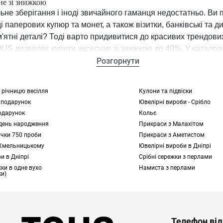
не зі знижкою
не зберігання і іноді звичайного гаманця недостатньо. Ви п
і паперових купюр та монет, а також візитки, банківські та ди
м'ятні деталі? Тоді варто придивитися до красивих трендових
US дозволяє купити аксесуар зі знижкою до 40%. У каталозі
оделі.
Розгорнути
расної статі підійдуть колекції TOUS Kaos Dream або модел
 річницю весілля
Кулони та підвіски
Dubai Saffiano. Колекції для чоловіків представлені у вигл
 подарунок
Ювелірні вироби - Срібло
наприклад, лінійки TOUS New Berlin, яка виглядає стримано
одарунок
Кольє
день народження
Прикраси з Малахітом
ижкою можна як для себе, так і в подарунок з іншого привод
учки 750 проби
Прикраси з Аметистом
ий, але й стильний аксесуар, здатний підкреслити ваш обра
 Хмельницькому
Ювелірні вироби в Дніпрі
ет.
и в Дніпрі
Срібні сережки з перлами
ки в одне вухо
Намиста з перлами
и)
і знижкою
S відрізняються між собою дизайном, наповненням, декор
. Як не помилитися з вибором і знайти справді практичний, 
р для зберігання грошей, візиток та банківських карток? О
Телефон від