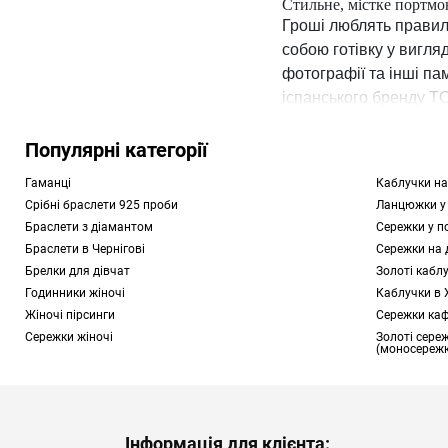
Стильне, містке портмо
Гроші люблять правиль
собою готівку у вигляд
фотографії та інші па
іспанського бренду TO
чоловічі, так і жіночі м
Популярні категорії
Для представниць прек
Гаманці
Каблучки на
ведмедика Тедді TOUS 
Срібні браслети 925 проби
Ланцюжки у
аксесуарів портмоне, 
Браслети з діамантом
Сережки у п
Браслети в Чернігові
Сережки на 
Купити портмоне зі зн
Брелки для дівчат
Золоті кабл
практичний та корисн
Годинники жіночі
Каблучки в
гарний шкіряний брасл
Жіночі пірсинги
Сережки каф
Сережки жіночі
Золоті сереж
(моносережк
Як вибрати портмоне з
Аксесуари бренду TOU
відтінками, розмірами
довговічний органайзе
Інформація для клієнта: