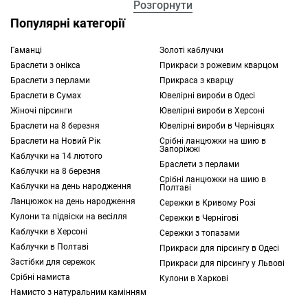
Прикраси частіше вибираються
Розгорнути
нейтральніші, щоб була можливість їх
Популярні категорії
комбінувати, створюючи нові луки.
Гаманці
Золоті каблучки
Браслети з онікса
Прикраси з рожевим кварцом
Для подібних цілей підійде срібний
Браслети з перлами
Прикраса з кварцу
ланцюжок, у Херсоні купити яку можна з
Браслети в Сумах
Ювелірні вироби в Одесі
різним плетінням, довжиною та іншими
Жіночі пірсинги
Ювелірні вироби в Херсоні
конструктивними особливостями.
Браслети на 8 березня
Ювелірні вироби в Чернівцях
Браслети на Новий Рік
Срібні ланцюжки на шию в
Запоріжжі
На сайті інтернет-магазину TOUS вам
Каблучки на 14 лютого
Браслети з перлами
доступний широкий вибір різних прикрас та
Каблучки на 8 березня
Срібні ланцюжки на шию в
аксесуарів. Для швидкого пошуку
Каблучки на день народження
Полтаві
Ланцюжок на день народження
потрібного виробу скористайтеся
Сережки в Кривому Розі
Кулони та підвіски на весілля
сортуванням за фільтрами, а потім
Сережки в Чернігові
Каблучки в Херсоні
Сережки з топазами
оформляйте онлайн.
Каблучки в Полтаві
Прикраси для пірсингу в Одесі
Застібки для сережок
Прикраси для пірсингу у Львові
З яким плетінням краще купити срібний
Срібні намиста
Кулони в Харкові
ланцюжок у Херсоні
Намисто з натуральним камінням
Брендова продукція виготовлена ​​із