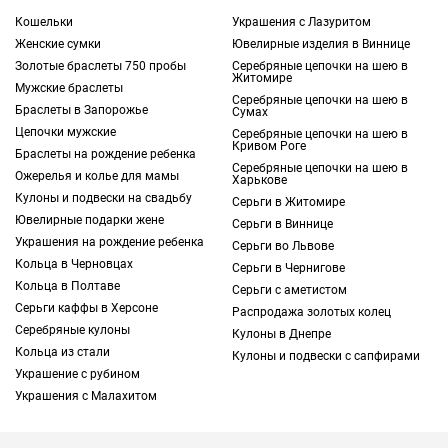
которые носят на
браслетах
или других
Кошельки
Украшения с Лазуритом
основаниях. Речь про изящные
кулоны
,
Женские сумки
Ювелирные изделия в Виннице
представленные разнообразными
Золотые браслеты 750 пробы
Серебряные цепочки на шею в
моделями с разными дизайнами. Это
Житомире
Мужские браслеты
разновидность подвесок, предназначенных
Серебряные цепочки на шею в
Браслеты в Запорожье
Сумах
для ношения на шее. Решив кулон купить в
Цепочки мужские
Серебряные цепочки на шею в
Одессе, изучите каталог интернет-магазина
Кривом Роге
Браслеты на рождение ребенка
Серебряные цепочки на шею в
TOUS, а затем оформите заказ с доставкой.
Ожерелья и колье для мамы
Харькове
Кулоны и подвески на свадьбу
Серьги в Житомире
Из каких материалов создают кулоны в Одессе
Ювелирные подарки жене
Серьги в Виннице
Большинство ювелирных изделий этого
Украшения на рождение ребенка
Серьги во Львове
типа изготавливаются мастерами из
Кольца в Черновцах
Серьги в Чернигове
драгоценных металлов:
Кольца в Полтаве
Серьги с аметистом
Серьги каффы в Херсоне
стерлингового серебра
;
Распродажа золотых колец
Серебряные кулоны
желтого или белого
золота
:
Кулоны в Днепре
Кольца из стали
Кулоны и подвески с сапфирами
серебра с покрытием 18-каратным золотом
Украшение с рубином
(розовым или желтым).
Украшения с Малахитом
Решив в городе Одесса купить кулон, вы
также найдете украшения из стали