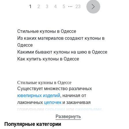
1
2
3
4
5
⋯
23
Стильные кулоны в Одессе
Из каких материалов создают кулоны в
Одессе
Какими бывают кулоны на шею в Одессе
Как купить кулоны в Одессе
Стильные кулоны в Одессе
Существует множество различных
ювелирных изделий
, начиная от
лаконичных
цепочек
и заканчивая
гламурными
серьгами
или
ожерельями
.
Однако существуют изысканные
Развернуть
украшения в виде небольших элементов,
Популярные категории