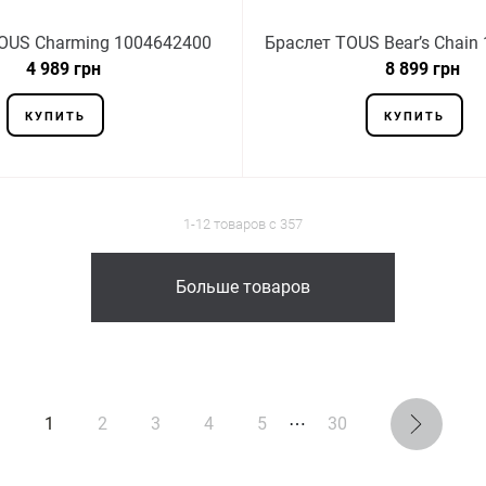
OUS Charming 1004642400
Браслет TOUS Bear’s Chain
4 989 грн
8 899 грн
КУПИТЬ
КУПИТЬ
1-12 товаров с 357
Больше товаров
1
2
3
4
5
⋯
30