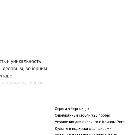
ть и уникальность
, деловым, вечерним
лтаве,
готовления, форме,
аказать браслет в
TOUS, используя поиск
Серьги в Черновцах
Серебрянные серьги 925 пробы
Украшения для пирсинга в Кривом Роге
Кулоны и подвески с сапфирами