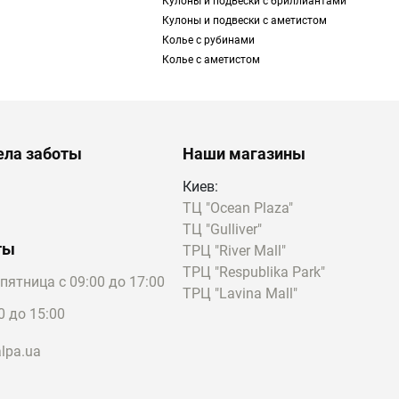
Кулоны и подвески с бриллиантами
Кулоны и подвески с аметистом
отом.
Колье с рубинами
ей стали
.
Колье с аметистом
е ионное покрытие
ения. Со временем
ела заботы
Наши магазины
красно сочетаются с
Киев:
ТЦ "Ocean Plaza"
ю которых декорируют
ТЦ "Gulliver"
ты
ТРЦ "River Mall"
ТРЦ "Respublika Park"
пятница с 09:00 до 17:00
ТРЦ "Lavina Mall"
0 до 15:00
lpa.ua