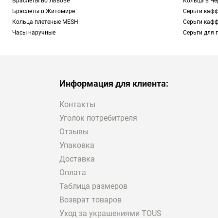
Браслеты во Львове
Кольца в Че
золота 750 пробы
(бел
Браслеты в Житомире
Серьги кафф
Vermeil — серебра 92
Кольца плетеные MESH
Серьги каф
Однако в каталоге ин
Часы наручные
Серьги для 
Подразумеваются ста
определенного цвета.
Еще одной разновидн
Информация для клиента:
кожа приобретает бол
разнообразными аксес
Контакты
Уголок потребитреля
Отдельного упоминан
Отзывы
браслеты в Полтаве. Р
Упаковка
бриллианты;
Доставка
сапфиры;
топазы;
Оплата
перламутр;
Таблица размеров
пресноводные культ
Возврат товаров
малахит;
Уход за украшениями TOUS
аметисты;