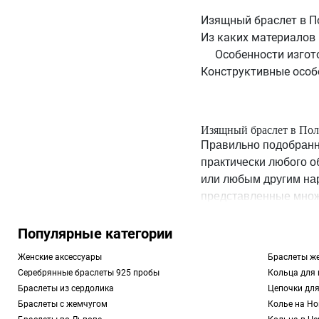
Изящный браслет в П
Из каких материалов
Особенности изгот
Конструктивные особ
Изящный браслет в Пол
Правильно подобран
практически любого о
или любым другим на
представленные множ
конструкции и другим 
Полтаве с подходящим
Популярные категории
по фильтрам и функци
Женские аксессуары
Браслеты же
Серебрянные браслеты 925 пробы
Кольца для
Из каких материалов из
Браслеты из сердолика
Цепочки дл
Основная часть ювел
Браслеты с жемчугом
Колье на Но
стерлингового серебр