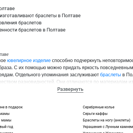
олтаве
 изготавливают браслеты в Полтаве
овления браслетов
енности браслетов в Полтаве
таве
ное
ювелирное изделие
способно подчеркнуть неповторимос
браза. С их помощью можно придать яркость повседневным
рядам. Отдельного упоминания заслуживают
браслеты
в По
еством разновидностей. Они отличаются по материалам из
параметрам. Все это позволяет вам без труда подобрать и з
Развернуть
 дизайном. Для этого изучите каталог интернет-магазина 
ю сортировки товаров.
не в подарок
Серебряные колье
 мамы
Серьги каффы
готавливают браслеты в Полтаве
я мамы
Браслеты на ногу (анклеты)
ирных изделий создается мастерами при помощи:
вый год
Украшения с Лунным камнем
а
;