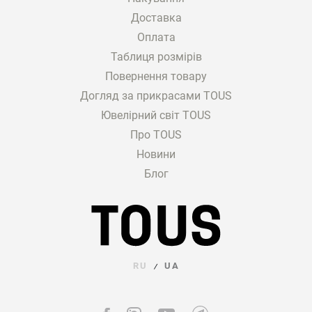
Доставка
Оплата
Таблиця розмірів
Повернення товару
Догляд за прикрасами TOUS
Ювелірний світ TOUS
Про TOUS
Новини
Блог
RU
UA
/