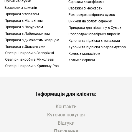
Срібні каблучки
Сережки з сапфірами
Браслети з каменів
Сережки в Черкасах
Прикраси з топазом
Розпродаж шкіряних сумок
Прикраси з Малахітом
Знижки на золоті сережки
Прикраси з Лазуритом
Прикраси для пірсингу в Сумах
Прикраси з Лабродоритом
Розпродаж ювелірних виробів
Прикраси з димчастим кварцом
Кулони та підвіски з топазами
Прикраси з Діамантами
Кулони та підвіски з перламутром
Ювелірні вироби в Запоріжжі
Кольє з малахітом
Ювелірні вироби в Миколаєві
Кольє з берюзи
Ювелірні вироби в Кривому Розі
Інформація для клієнта:
Контакти
Куточок покупця
Відгуки
Пакування