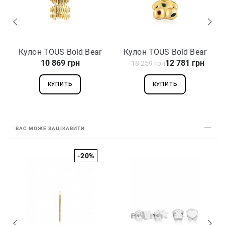
Кулон TOUS Bold Bear
Кулон TOUS Bold Bear
10 869 грн
12 781 грн
1004434800
18 259 грн
1004465300
КУПИТЬ
КУПИТЬ
ВАС МОЖЕ ЗАЦІКАВИТИ
-20%
З