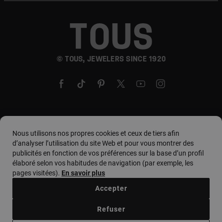
© TOUS, JEWELERS SINCE 1920
Pays et devise :
country. / Euro
Nous utilisons nos propres cookies et ceux de tiers afin
d’analyser l’utilisation du site Web et pour vous montrer des
publicités en fonction de vos préférences sur la base d’un profil
élaboré selon vos habitudes de navigation (par exemple, les
Conditions d'utilisation
pages visitées).
En savoir plus
Politique d'utilisation et de confidentialité
Accepter
Politique de cookies
Avis juridique
Code d'éthique
Refuser
Supplier Ethical Code
Ethical channel