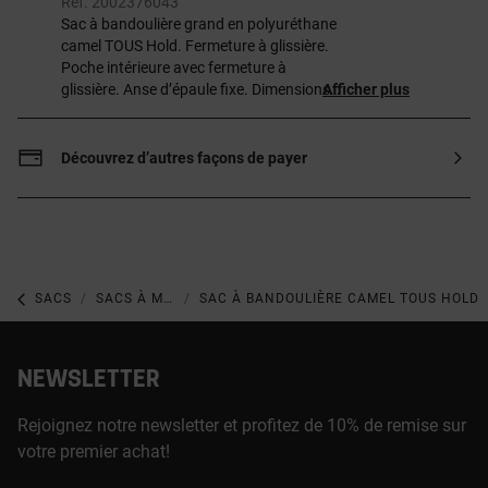
Ref. 2002376043
Sac à bandoulière grand en polyuréthane
camel TOUS Hold. Fermeture à glissière.
Poche intérieure avec fermeture à
glissière. Anse d’épaule fixe. Dimensions
Afficher plus
(hauteur x largeur x profondeur) :
29 x 48 x 3 cm.
Découvrez d’autres façons de payer
SACS
SACS À MAIN MOYENS
SAC À BANDOULIÈRE CAMEL TOUS HOLD
NEWSLETTER
Rejoignez notre newsletter et profitez de 10% de remise sur
votre premier achat!