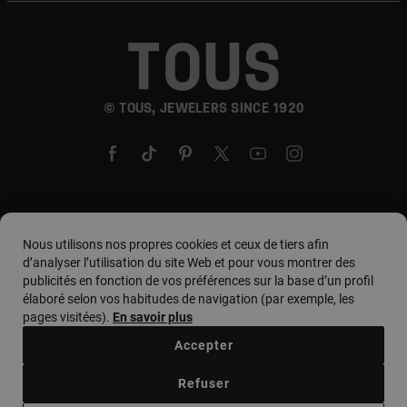
© TOUS, JEWELERS SINCE 1920
Pays et devise :
country. / Euro
Nous utilisons nos propres cookies et ceux de tiers afin
d’analyser l’utilisation du site Web et pour vous montrer des
publicités en fonction de vos préférences sur la base d’un profil
élaboré selon vos habitudes de navigation (par exemple, les
Conditions d'utilisation
pages visitées).
En savoir plus
Politique d'utilisation et de confidentialité
Accepter
Politique de cookies
Avis juridique
Code d'éthique
Refuser
Supplier Ethical Code
Ethical channel