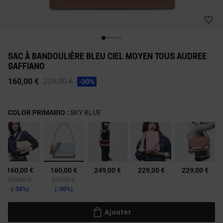
SAC À BANDOULIÈRE BLEU CIEL MOYEN TOUS AUDREE
SAFFIANO
Price reduced from
to
160,00 €
229,00 €
-30%
COLOR PRIMARIO :
SKY BLUE
sélectionné
160,00 €
160,00 €
249,00 €
229,00 €
229,00 €
d from
Price reduced from
to
Price reduced from
to
229,00 €
229,00 €
-30%
-30%
Ajouter