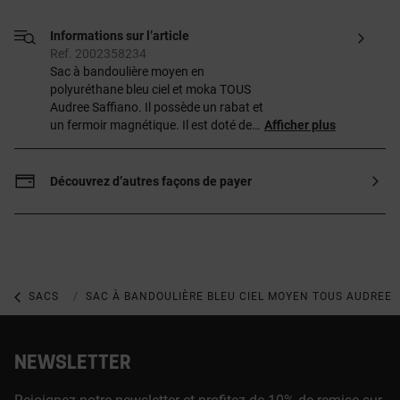
Informations sur l’article
Ref. 2002358234
Sac à bandoulière moyen en
polyuréthane bleu ciel et moka TOUS
Audree Saffiano. Il possède un rabat et
un fermoir magnétique. Il est doté de
Afficher plus
deux compartiments distincts : l’un zippé
et l’autre consistant en une poche
ouverte sur le devant. Anse d’épaule fixe
Découvrez d’autres façons de payer
et bandoulière réglable et amovible.
Dimensions
(hauteur x largeur x profondeur) :
17 x 25 x 12 cm.
SACS
SACS À MAIN MOYENS
SAC À BANDOULIÈRE BLEU CIEL MOYEN TOUS AUDREE 
NEWSLETTER