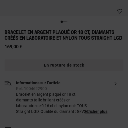
BRACELET EN ARGENT PLAQUÉ OR 18 CT, DIAMANTS
CRÉÉS EN LABORATOIRE ET NYLON TOUS STRAIGHT LGD
169,00 €
En rupture de stock
Informations sur l’article
Ref. 1004622900
Bracelet en argent plaqué or 18 ct,
diamants taille brillant créés en
laboratoire de 0,16 ct et nylon noir TOUS
Straight LGD. Qualité du diamant : G/VS.
Afficher plus
Longueur du bracelet : 16 cm. Fermeture
coulissante. Pièce fabriquée en argent