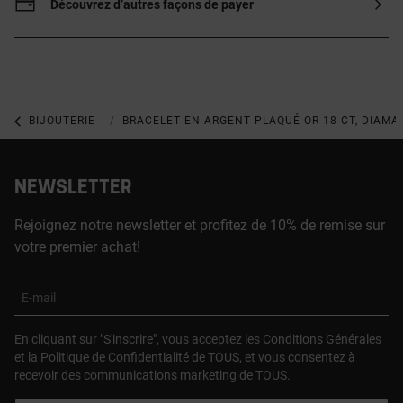
sterling plaqué or de 18 à 23 ct et 3
Découvrez d’autres façons de payer
microns d’épaisseur. Cette qualité
garantit une plus grande durabilité du
bijou.
BIJOUTERIE
BIJOUX EN ARGENT 925
BRACELET EN ARGENT PLAQUÉ OR 18 CT, DIAMA
NEWSLETTER
Rejoignez notre newsletter et profitez de 10% de remise sur
votre premier achat!
E-mail
En cliquant sur "S'inscrire", vous acceptez les
Conditions Générales
et la
Politique de Confidentialité
de TOUS, et vous consentez à
recevoir des communications marketing de TOUS.