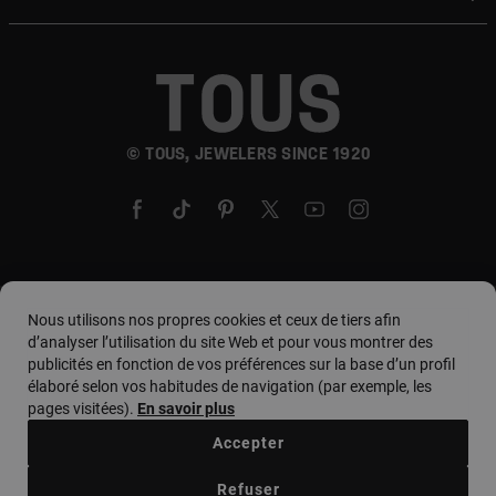
© TOUS, JEWELERS SINCE 1920
Pays et devise :
country. / Euro
Nous utilisons nos propres cookies et ceux de tiers afin
d’analyser l’utilisation du site Web et pour vous montrer des
publicités en fonction de vos préférences sur la base d’un profil
élaboré selon vos habitudes de navigation (par exemple, les
Conditions d'utilisation
pages visitées).
En savoir plus
Politique d'utilisation et de confidentialité
Accepter
Politique de cookies
Avis juridique
Code d'éthique
Refuser