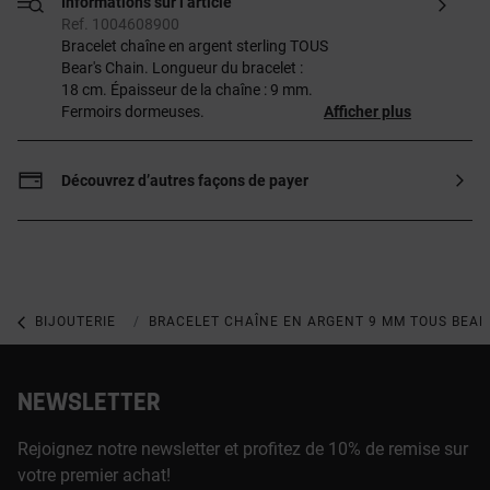
Informations sur l’article
Ref. 1004608900
Bracelet chaîne en argent sterling TOUS
Bear's Chain. Longueur du bracelet :
18 cm. Épaisseur de la chaîne : 9 mm.
Fermoirs dormeuses.
Afficher plus
Découvrez d’autres façons de payer
BIJOUTERIE
BIJOUX EN ARGENT 925
BRACELET CHAÎNE EN ARGENT 9 MM TOUS BEAR
NEWSLETTER
Rejoignez notre newsletter et profitez de 10% de remise sur
votre premier achat!