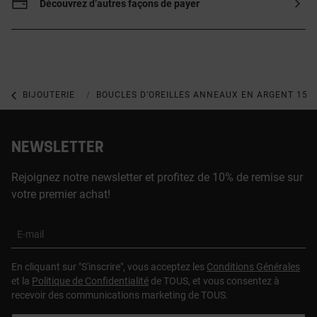
Découvrez d’autres façons de payer
BIJOUTERIE
BIJOUX EN ARGENT 925
BOUCLES D’OREILLES ANNEAUX EN ARGENT 15 
NEWSLETTER
Rejoignez notre newsletter et profitez de 10% de remise sur
votre premier achat!
E-mail
En cliquant sur "S'inscrire", vous acceptez les
Conditions Générales
et la
Politique de Confidentialité
de TOUS, et vous consentez à
recevoir des communications marketing de TOUS.