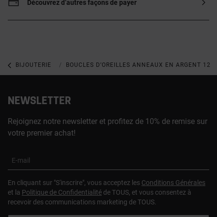
Découvrez d’autres façons de payer
BIJOUTERIE
BIJOUX EN ARGENT 925
BOUCLES D’OREILLES ANNEAUX EN ARGENT 12 
NEWSLETTER
Rejoignez notre newsletter et profitez de 10% de remise sur
votre premier achat!
E-mail
En cliquant sur "S'inscrire", vous acceptez les
Conditions Générales
et la
Politique de Confidentialité
de TOUS, et vous consentez à
recevoir des communications marketing de TOUS.