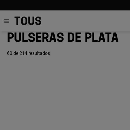
Pulseras de plata
60
de 214 resultados