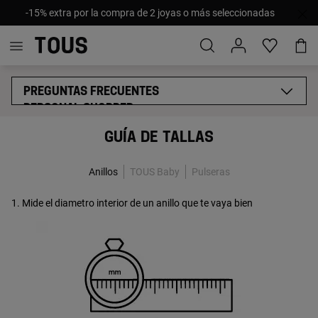
-15% extra por la compra de 2 joyas o más seleccionadas
PREGUNTAS FRECUENTES
PERSONAL SHOPPER
PEDIDO Y ENTREGA
GUÍA DE TALLAS
PAGO
ENVÍO
Anillos
TOUS Baby
Pulseras
GUÍA DE TALLAS
CAMBIOS Y DEVOLUCIONES
1. Mide el diametro interior de un anillo que te vaya bien
GARANTÍA Y REPARACIONES
PRODUCTO
MI CUENTA
MYTOUS
TIENDAS Y EMPRESAS
CONTÁCTANOS