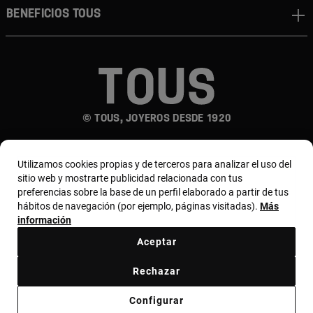
Beneficios TOUS
© TOUS, JOYEROS DESDE 1920
Utilizamos cookies propias y de terceros para analizar el uso del
sitio web y mostrarte publicidad relacionada con tus
preferencias sobre la base de un perfil elaborado a partir de tus
hábitos de navegación (por ejemplo, páginas visitadas).
Más
información
País y moneda:
España (Península Y Baleares) /
Aceptar
Euro
Rechazar
Términos y condiciones
Política de uso y privacidad
Configurar