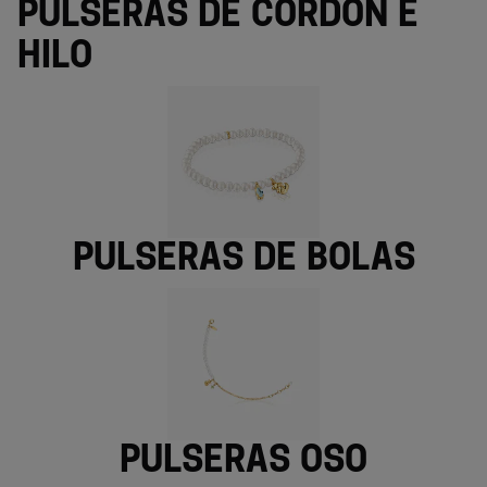
Pulseras de cordón e
hilo
Pulseras de bolas
Pulseras oso