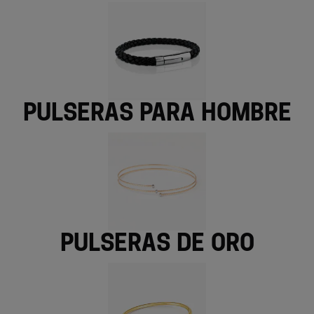
Pulseras para hombre
Pulseras de oro