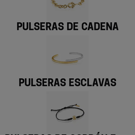
Pulseras de cadena
Pulseras esclavas