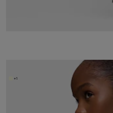
Mochila beige Kaos Icon
199,00 €
+1