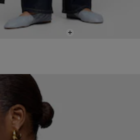
Añadir
a
cesta