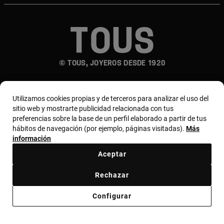
© TOUS, JOYEROS DESDE 1920
Utilizamos cookies propias y de terceros para analizar el uso del
sitio web y mostrarte publicidad relacionada con tus
preferencias sobre la base de un perfil elaborado a partir de tus
hábitos de navegación (por ejemplo, páginas visitadas).
Más
País y moneda:
España (Península Y Baleares) /
información
Euro
Aceptar
Rechazar
Términos y condiciones
Política de uso y privacidad
Configurar
Política de cookies
Aviso legal
Bases de MYTOUS
Código ético
Código ético Proveedores
Canal ético