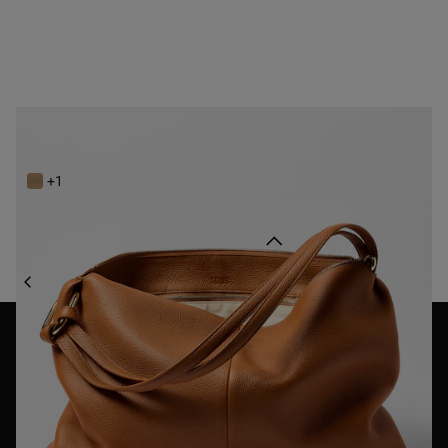
Saca de piel camel TOUS Hold
249,00 €
+1
Volver arriba
BOLSOS
BOLSOS DE PIEL
NEWSLETTER
¡Únete a nuestra newsletter y recibe un 10% en tu primera
compra!