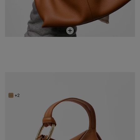
Bandolera de piel camel TOUS Hold
189,00 €
+2