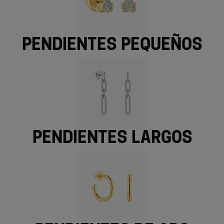
Pendientes pequeños
Pendientes largos