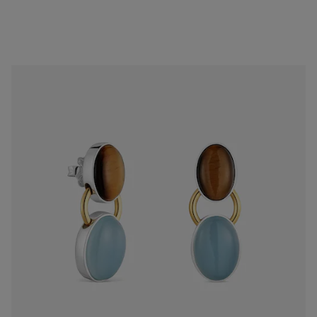
NEW IN
Pendientes bicolor con ojo de tigre TOUS Gem Power
159,00 €