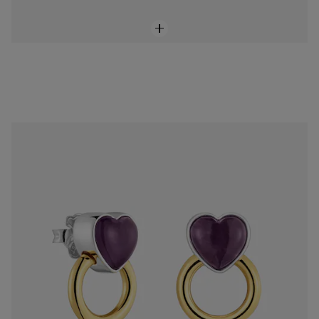
NEW IN
Pendientes aro bicolor con amatista TOUS Gem Power
129,00 €