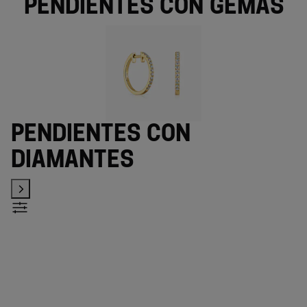
Pendientes con gemas
Pendientes con
diamantes