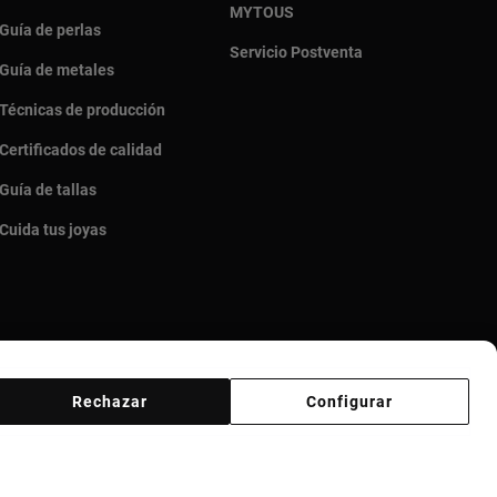
MYTOUS
Guía de perlas
Servicio Postventa
Guía de metales
Técnicas de producción
Certificados de calidad
Guía de tallas
Cuida tus joyas
Rechazar
Configurar
 ético
Código ético Proveedores
Canal ético