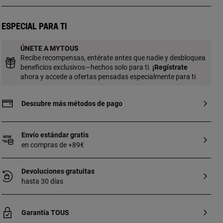
color rosa de 17cm con motivo de plata
de primera ley. Técnica de producción:
Fundición. Tamaño oso: 11 x 8 mm. Si
Especial para ti
quieres tu grabado en diferente formato
ponte en contacto con nuestro Personal
ÚNETE A MYTOUS
Shopper. Contacto personal shopper: 900
Recibe recompensas, entérate antes que nadie y desbloquea
777 900
beneficios exclusivos—hechos solo para ti.
¡
Regístrate
ahora y accede a ofertas pensadas especialmente para ti
Descubre más métodos de pago
Envío estándar gratis
en compras de +89€
Devoluciones gratuitas
hasta 30 días
Garantía TOUS