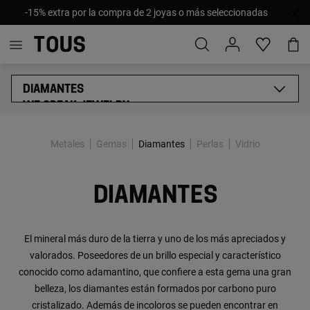
-15% extra por la compra de 2 joyas o más seleccionadas
DIAMANTES
WE SPEAK JEWELRY
METALES
GEMAS
Metales
Gemas
Diamantes
Perlas
Vidrio
PERLAS
VIDRIO
TÉCNICAS DE PRODUCCIÓN
DIAMANTES
CERTIFICADOS DE CALIDAD EN JOYERÍA
El mineral más duro de la tierra y uno de los más apreciados y
valorados. Poseedores de un brillo especial y característico
conocido como adamantino, que confiere a esta gema una gran
belleza, los diamantes están formados por carbono puro
cristalizado. Además de incoloros se pueden encontrar en