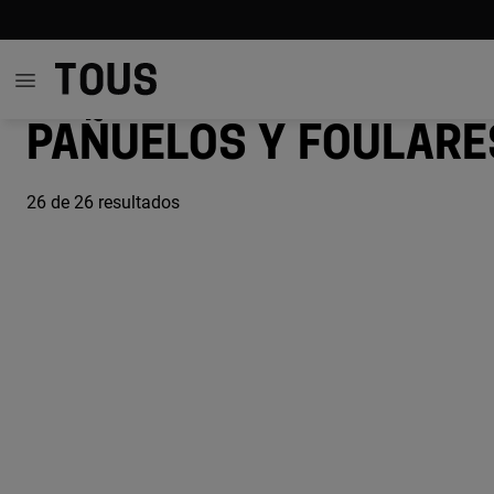
Pañuelos y foulare
26
de 26 resultados