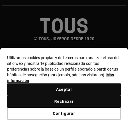
© TOUS, JOYEROS DESDE 1920
Utilizamos cookies propias y de terceros para analizar el uso del
sitio web y mostrarte publicidad relacionada con tus
preferencias sobre la base de un perfil elaborado a partir de tus
hábitos de navegación (por ejemplo, páginas visitadas).
Más
País y moneda:
España (Península Y Baleares) /
información
Euro
Aceptar
Rechazar
Términos y condiciones
Política de uso y privacidad
Configurar
Política de cookies
Aviso legal
Bases de MYTOUS
Código ético
Código ético Proveedores
Canal ético