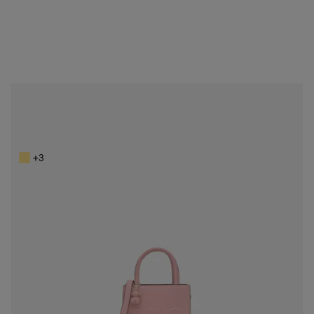
NEW IN
Personalizable
Mini bolso cube rosa TOUS Back to basics
99,00 €
+3