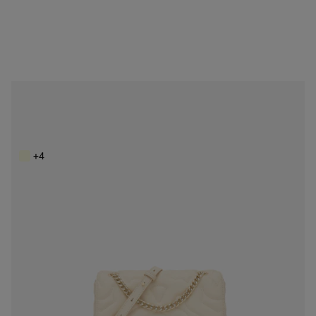
NEW IN
Bandolera pequeña beige TOUS Bear Dream
149,00 €
+4