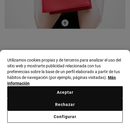
Utilizamos cookies propias y de terceros para analizar el uso del
sitio web y mostrarte publicidad relacionada con tus
preferencias sobre la base de un perfil elaborado a partir de tus
hábitos de navegación (por ejemplo, páginas visitadas).
Más
NEW IN
información
City mediano rojo TOUS Back to Basics
Aceptar
189,00 €
Rechazar
+4
Configurar