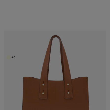
NEW IN
Personalizable
City grande camel TOUS Back to basics
219,00 €
+4