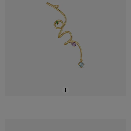
Pendiente trepador con baño de oro 18 kt sobre plata y gemas Lio