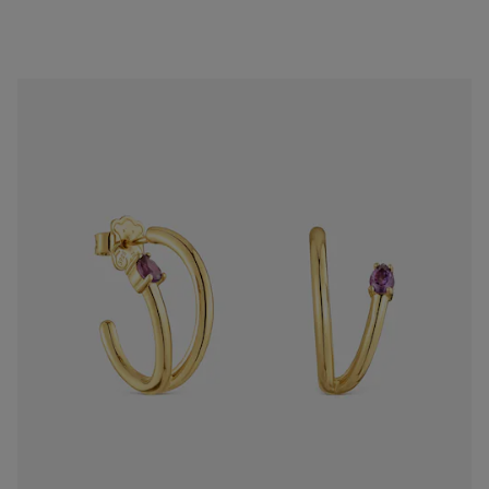
Pendientes de aro con baño de oro 18 kt sobre plata y gemas Lio
179,00 €