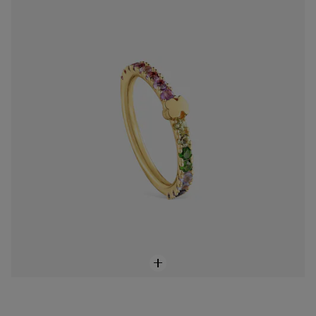
Anillo con baño de oro 18 kt sobre plata y gemas Straight
99,00 €