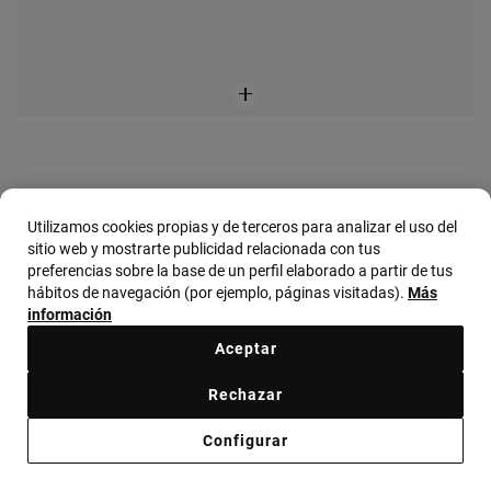
Utilizamos cookies propias y de terceros para analizar el uso del
sitio web y mostrarte publicidad relacionada con tus
preferencias sobre la base de un perfil elaborado a partir de tus
hábitos de navegación (por ejemplo, páginas visitadas).
Más
información
ONLINE EXCLUSIVE
Aceptar
Colgante Capricornio con baño de oro 18 kt
99,00 €
Rechazar
+11
Configurar