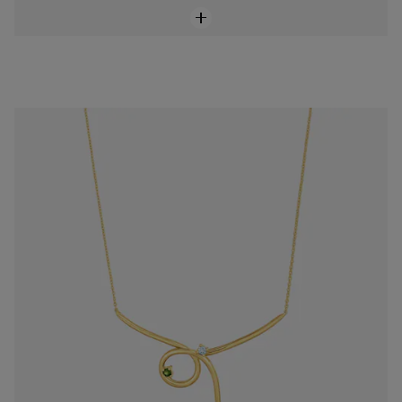
Collar cadena con baño de oro 18 kt sobre plata y gemas Lio
299,00 €