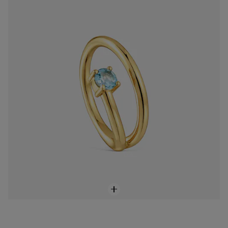
Anillo con baño de oro 18 kt sobre plata y topacio Lio
119,00 €