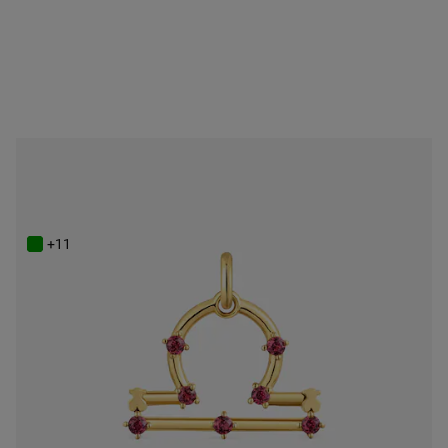
ONLINE EXCLUSIVE
Colgante Libra con baño de oro 18 kt
99,00 €
+11