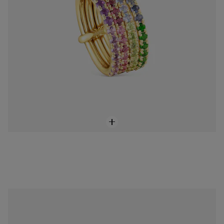
Anillo doble con baño de oro 18 kt sobre plata y gemas Straight
149,00 €