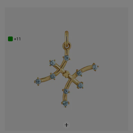
ONLINE EXCLUSIVE
Colgante Piscis con baño de oro 18 kt
99,00 €
+11