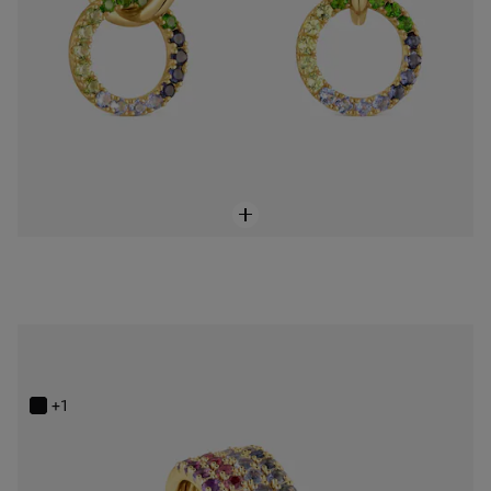
Anillo cuádruple con baño de oro 18 kt sobre plata y gemas Straight
289,00 €
+1