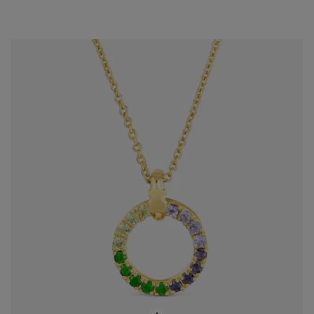
Collar con baño de oro 18 kt sobre plata y gemas Straight
189,00 €