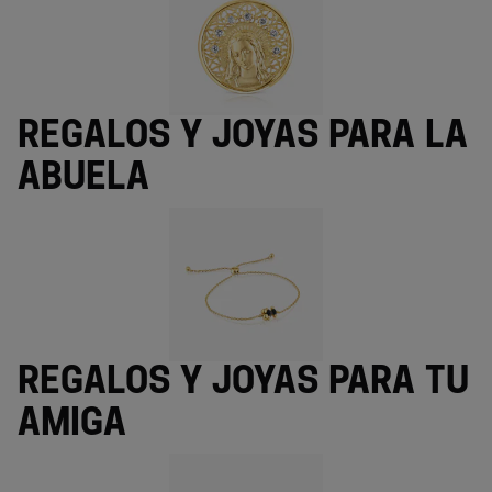
Regalos y joyas para la
abuela
Regalos y joyas para tu
amiga